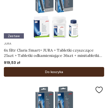
Zestaw
JURA
6x filtr Claris Smart+ JURA + Tabletki czyszczące
25szt + Tabletki odkamieniające 36szt + minitabletki
375g zapas
919,53 zł
Cena
Do koszyka