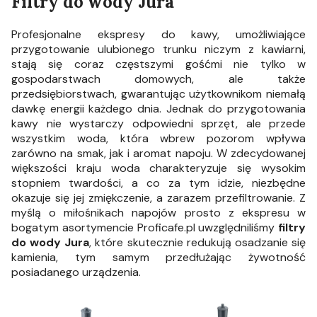
Filtry do wody Jura
Profesjonalne ekspresy do kawy, umożliwiające
przygotowanie ulubionego trunku niczym z kawiarni,
stają się coraz częstszymi gośćmi nie tylko w
gospodarstwach domowych, ale także
przedsiębiorstwach, gwarantując użytkownikom niemałą
dawkę energii każdego dnia. Jednak do przygotowania
kawy nie wystarczy odpowiedni sprzęt, ale przede
wszystkim woda, która wbrew pozorom wpływa
zarówno na smak, jak i aromat napoju. W zdecydowanej
większości kraju woda charakteryzuje się wysokim
stopniem twardości, a co za tym idzie, niezbędne
okazuje się jej zmiękczenie, a zarazem przefiltrowanie. Z
myślą o miłośnikach napojów prosto z ekspresu w
bogatym asortymencie Proficafe.pl uwzględniliśmy
filtry
do wody Jura
, które skutecznie redukują osadzanie się
kamienia, tym samym przedłużając żywotność
posiadanego urządzenia.