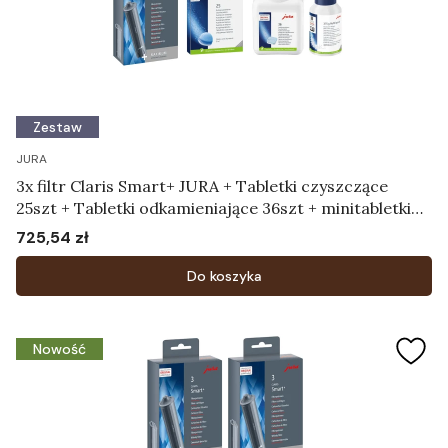
Zestaw
JURA
3x filtr Claris Smart+ JURA + Tabletki czyszczące
25szt + Tabletki odkamieniające 36szt + minitabletki
375g zapas
725,54 zł
Cena
Do koszyka
Nowość