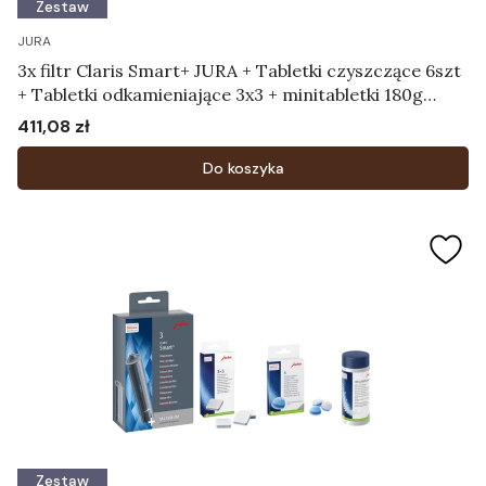
Zestaw
JURA
3x filtr Claris Smart+ JURA + Tabletki czyszczące 6szt
+ Tabletki odkamieniające 3x3 + minitabletki 180g
dozownik
411,08 zł
Cena
Do koszyka
Zestaw