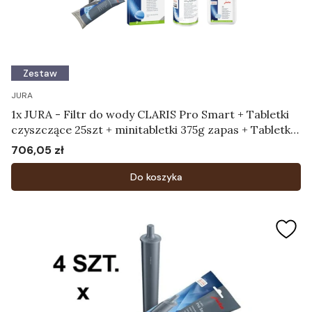
Zestaw
JURA
1x JURA - Filtr do wody CLARIS Pro Smart + Tabletki
czyszczące 25szt + minitabletki 375g zapas + Tabletki
odkamieniające 36szt. Jura
706,05 zł
Cena
Do koszyka