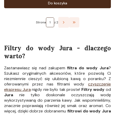
Do koszyka
Strona
z 2
Przejdź do ostatniej st
Filtry do wody Jura
- dlaczego
warto?
Zastanawiasz się nad zakupem
filtra do wody Jura
?
Szukasz oryginalnych akcesoriów, które pozwolą Ci
niezmiennie cieszyć się ulubioną kawą o poranku? Z
oferowanymi przez nas filtrami wody
czyszczenie
ekspresu Jura
nigdy nie było tak proste!
Filtry wody
od
Jura
nie tylko doskonale oczyszczają wodę
wykorzystywaną do parzenia kawy. Jak wspomnieliśmy,
znacznie poprawiają również jej smak oraz aromat. Co
więcej, dzięki dobrze dobranemu
filtrowi do wody Jura