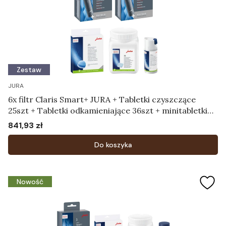
Zestaw
JURA
6x filtr Claris Smart+ JURA + Tabletki czyszczące
25szt + Tabletki odkamieniające 36szt + minitabletki
180g dozownik
841,93 zł
Cena
Do koszyka
Nowość