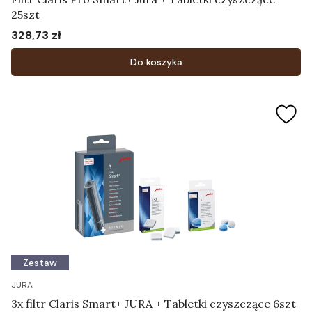
25szt
328,73 zł
Cena
Do koszyka
Zestaw
JURA
3x filtr Claris Smart+ JURA + Tabletki czyszczące 6szt