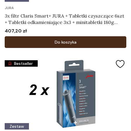
JURA
3x filtr Claris Smart+ JURA + Tabletki czyszczące 6szt
+ Tabletki odkamieniające 3x3 + minitabletki 180g
zapas
407,20 zł
Cena
Do koszyka
Bestseller
Zestaw