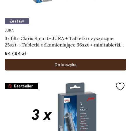
Zestaw
JURA
3x filtr Claris Smart+ JURA + Tabletki czyszczące
25szt + Tabletki odkamieniające 36szt + minitabletki
180g dozownik
647,94 zł
Cena
Do koszyka
Bestseller