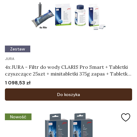
Zestaw
JURA
4x JURA - Filtr do wody CLARIS Pro Smart + Tabletki
czyszczące 25szt + minitabletki 375g zapas + Tabletki
odkamieniające 3x3
1 098,53 zł
Cena
Do koszyka
Nowość