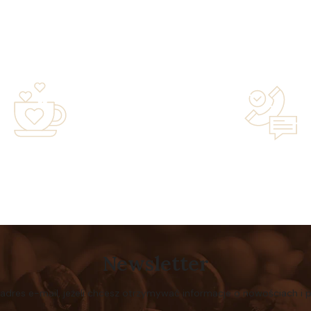
years of experience in the
Lifetime Concierge Service
family-owned business driven
Jura Coffee Machine You
by passion
Newsletter
 adres e-mail, jeżeli chcesz otrzymywać informacje o nowościach i 