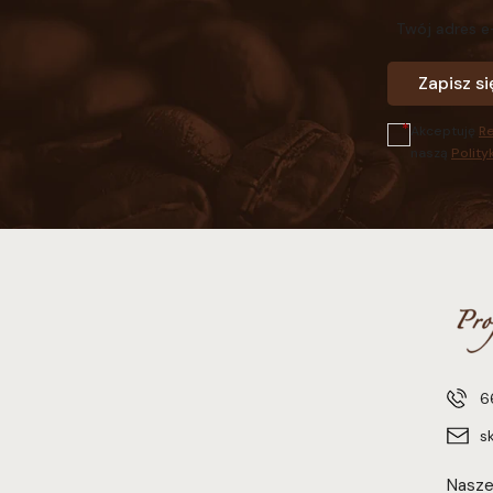
Twój adres e
Zapisz si
Akceptuję
R
naszą
Polity
6
s
Nasze