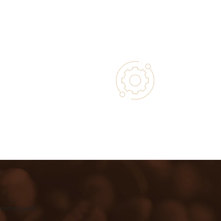
 with Every
Authorized service and technical
 Purchase
support from experts
promocjach.