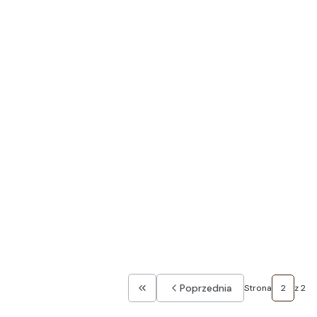
Poprzednia
Strona
z 2
Wróć do pierwszej strony z produkt