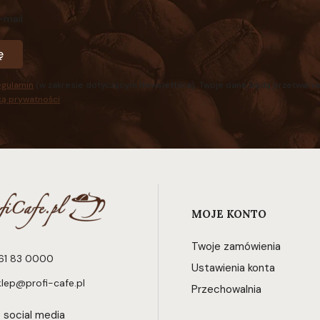
-mail
ę
egulamin
(w zakresie dotyczącym Newslettera). Twoje dane będą przetwarza
ką prywatności
.
Linki w stopce
MOJE KONTO
Twoje zamówienia
61 83 0000
Ustawienia konta
klep@profi-cafe.pl
Przechowalnia
 social media