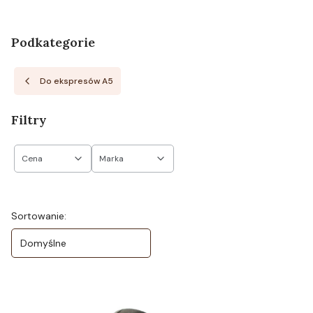
Podkategorie
Do ekspresów A5
Filtry
Cena
Marka
Koniec filtrów
Lista produktów
Sortowanie:
Domyślne