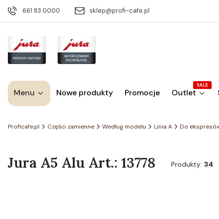
661 83 0000
sklep@profi-cafe.pl
SALE
Menu
Nowe produkty
Promocje
Outlet
Proficafe.pl
Części zamienne
Według modelu
Linia A
Do ekspresó
Jura A5 Alu Art.: 13778
Produkty:
34