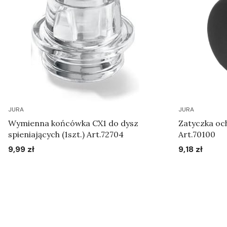
JURA
JURA
Wymienna końcówka CX1 do dysz
Zatyczka oc
spieniających (1szt.) Art.72704
Art.70100
9,99 zł
9,18 zł
Cena
Cena
Do koszyka