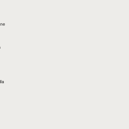
ane
a
la