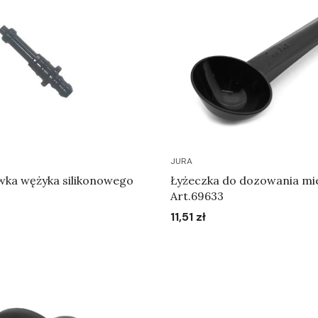
JURA
ka wężyka silikonowego
Łyżeczka do dozowania mi
Art.69633
11,51 zł
Cena
Do koszyka
Do koszyka