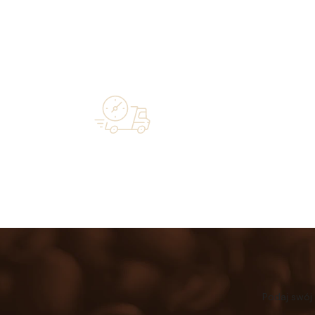
Over 20 
Free shipping on orders of 500 zł or
industry—a 
more, and orders shipped within 72 hours
Podaj swój