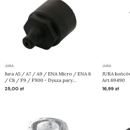
JURA
JURA
Jura A5 / A7 / A9 / ENA Micro / ENA 8
JURA końców
/ C8 / F9 / F900 - Dysza pary
Art.69490
Art.70096
25,00 zł
16,99 zł
Cena
Cena
Do koszyka