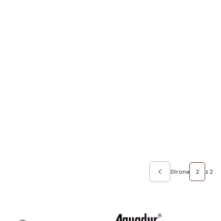
Strona
z 2
Poprzednie produk