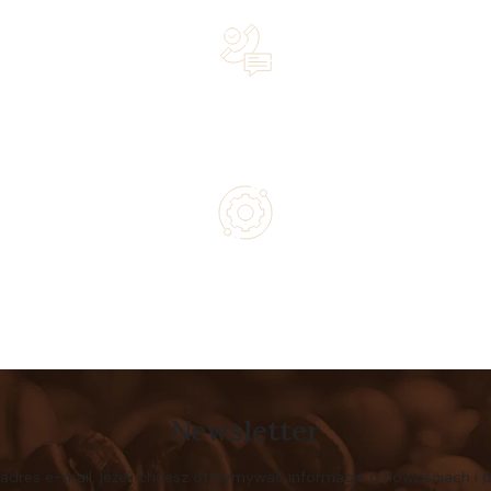
Lifetime Concierge Service with Every Jura Coffee
Machine You Purchase
Authorized service and technical support from experts
Newsletter
 adres e-mail, jeżeli chcesz otrzymywać informacje o nowościach i 