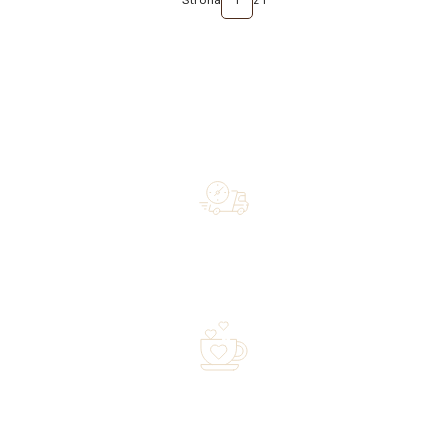
Strona
z 1
Free shipping on orders of 500 zł or more, and orders
shipped within 72 hours
Over 20 years of experience in the industry—a family-
owned business driven by passion