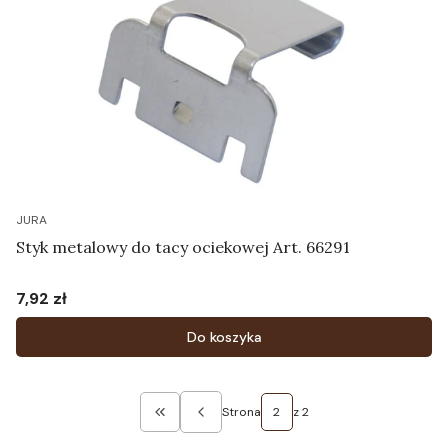
JURA
Styk metalowy do tacy ociekowej Art. 66291
7,92 zł
Cena
Do koszyka
Strona
z 2
Wróć do pierwszej strony z produktami