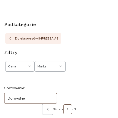
Podkategorie
Do ekspresów IMPRESSA A9
Filtry
Cena
Marka
Koniec filtrów
Lista produktów
Sortowanie:
Domyślne
Strona
z 2
Poprzednie produkty