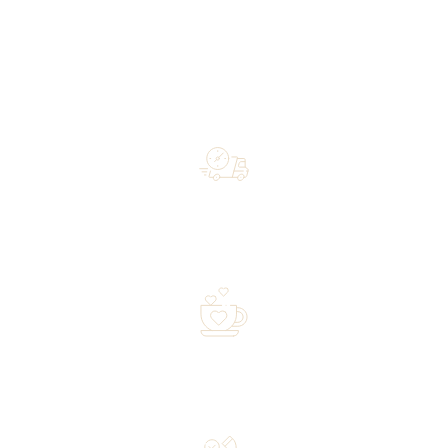
Free shipping on orders of 500 zł or more, and orders
shipped within 72 hours
Over 20 years of experience in the industry—a family-
owned business driven by passion