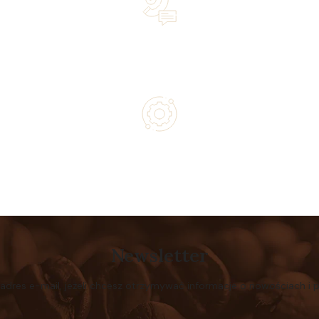
Lifetime Concierge Service with Every Jura Coffee
Machine You Purchase
Authorized service and technical support from experts
Newsletter
 adres e-mail, jeżeli chcesz otrzymywać informacje o nowościach i 