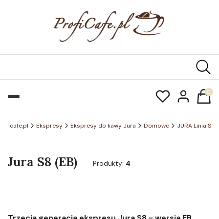
Produk
roficafe.pl
Ekspresy
Ekspresy do kawy Jura
Domowe
JURA Linia S
Jura S8 (EB)
Produkty:
4
Trzecia generacja ekspresu Jura S8 - wersja EB