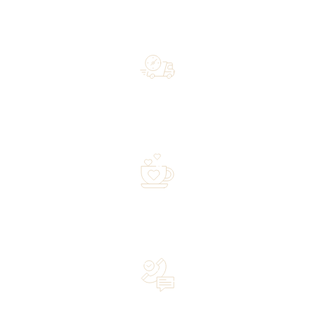
Free shipping on orders of 500 zł or more, and orders
shipped within 72 hours
Over 20 years of experience in the industry—a family-
owned business driven by passion