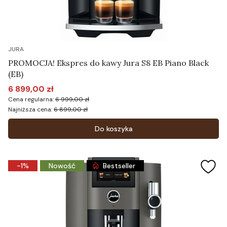
JURA
PROMOCJA! Ekspres do kawy Jura S8 EB Piano Black
(EB)
6 899,00 zł
Cena promocyjna
Cena regularna:
6 999,00 zł
Najniższa cena:
6 899,00 zł
Do koszyka
-1%
Nowość
Bestseller