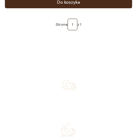
Do koszyka
Strona
z 1
Free shipping on orders of 500 zł or more, and orders
shipped within 72 hours