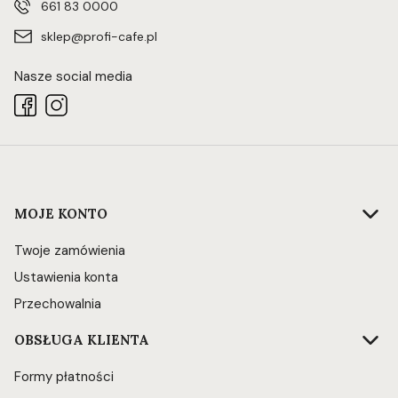
661 83 0000
sklep@profi-cafe.pl
Nasze social media
Linki w stopce
MOJE KONTO
Twoje zamówienia
Ustawienia konta
Przechowalnia
OBSŁUGA KLIENTA
Formy płatności