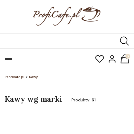
Produk
Proficafe.pl
Kawy
Kawy wg marki
Produkty:
61