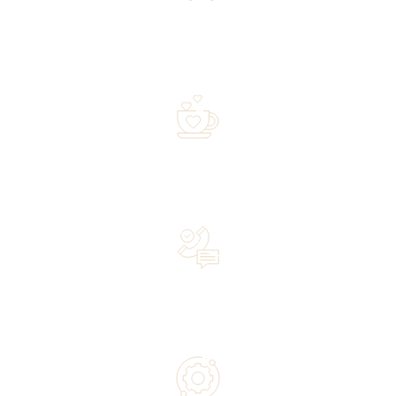
Free shipping on orders of 500 zł or more, and orders
shipped within 72 hours
Over 20 years of experience in the industry—a family-
owned business driven by passion
Lifetime Concierge Service with Every Jura Coffee
Machine You Purchase