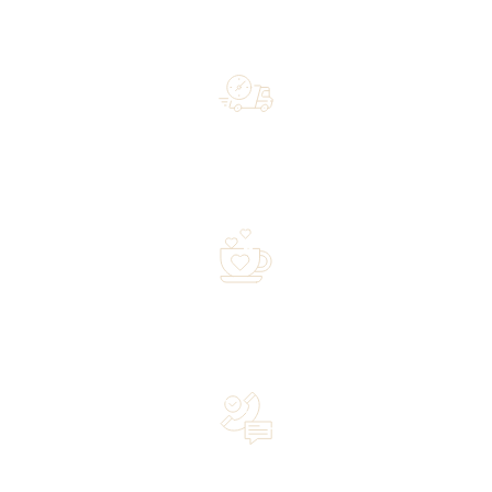
Free shipping on orders of 500 zł or more, and orders
shipped within 72 hours
Over 20 years of experience in the industry—a family-
owned business driven by passion
Lifetime Concierge Service with Every Jura Coffee