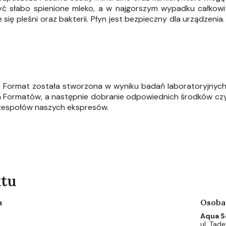
ć słabo spienione mleko, a w najgorszym wypadku całkowit
ę pleśni oraz bakterii. Płyn jest bezpieczny dla urządzenia.
ee Format została stworzona w wyniku badań laboratoryjnyc
h Formatów, a następnie dobranie odpowiednich środków czys
zespołów naszych ekspresów.
ktu
a
Osoba
Aqua So
ul. Tad