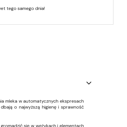
wet tego samego dnia!
nia mleka w automatycznych ekspresach
 dbają o najwyższą higienę i sprawność
 gromadzić się w wężykach i elementach