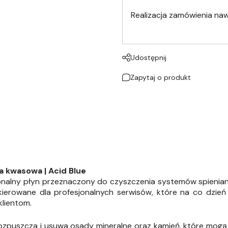
Realizacja zamówienia na
Udostępnij
Zapytaj o produkt
 kwasowa | Acid Blue
nalny płyn przeznaczony do czyszczenia systemów spienia
skierowane dla profesjonalnych serwisów, które na co dzień
lientom.
ozpuszcza i usuwa osady mineralne oraz kamień, które mogą