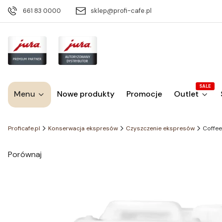
661 83 0000
sklep@profi-cafe.pl
SALE
Menu
Nowe produkty
Promocje
Outlet
Proficafe.pl
Konserwacja ekspresów
Czyszczenie ekspresów
Coffee
Porównaj