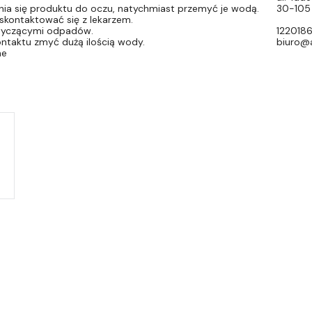
nia się produktu do oczu, natychmiast przemyć je wodą.
30-105 
skontaktować się z lekarzem.
otyczącymi odpadów.
122018
ntaktu zmyć dużą ilością wody.
biuro@a
ne