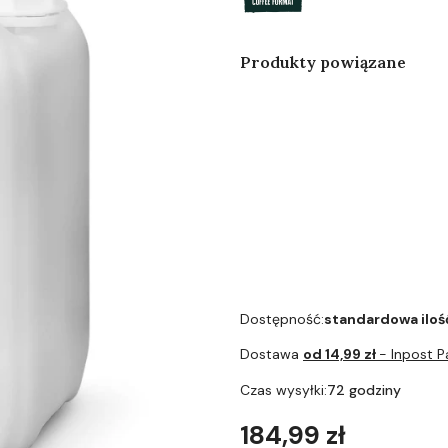
Produkty powiązane
Coffee Format -
Pompka 5L can
Dostępność:
standardowa iloś
Dostawa
od 14,99 zł
- Inpost 
Czas wysyłki:
72 godziny
Cena
184,99 zł