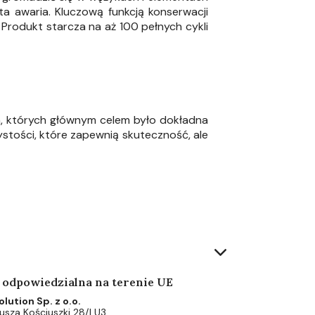
a awaria. Kluczową funkcją konserwacji
 Produkt starcza na aż 100 pełnych cykli
h,
których głównym celem było dokładna
tości, które zapewnią skuteczność, ale
 odpowiedzialna na terenie UE
lution Sp. z o.o.
eusza Kościuszki 28/LU3