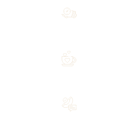
Free shipping on orders of 500 zł or more, and orders
shipped within 72 hours
Over 20 years of experience in the industry—a family-
owned business driven by passion
Lifetime Concierge Service with Every Jura Coffee
Machine You Purchase