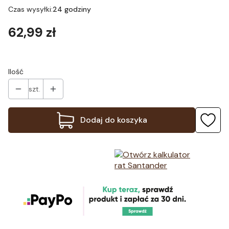
Czas wysyłki:
24 godziny
Cena
62,99 zł
Ilość
szt.
Dodaj do koszyka