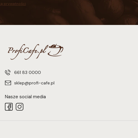
ką prywatności
.
661 83 0000
sklep@profi-cafe.pl
Nasze social media