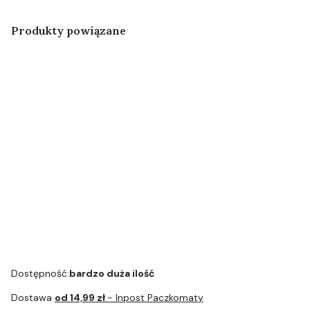
Produkty powiązane
Zestaw
Tabletki
Odkamieniacz
Środek
Zestaw
czyszczące
w płynie
czyszczący w
Pielęgnacyjny
Melitta®
Melitta®
płynie
Melitta
Perfect Clean
AntiCalc BIO
Melitta®
Odkamieniacz
Tabs
Liquid
Perfect Clean
+ Płyn do
Liquid
czyszczenia +
Filtr + Tabletki
czyszczące
Dostępność:
bardzo duża ilość
Dostawa
od 14,99 zł
- Inpost Paczkomaty