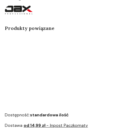
Produkty powiązane
Jax
professional-
odkamieniacz
1l
Dostępność:
standardowa ilość
Dostawa
od 14,99 zł
- Inpost Paczkomaty