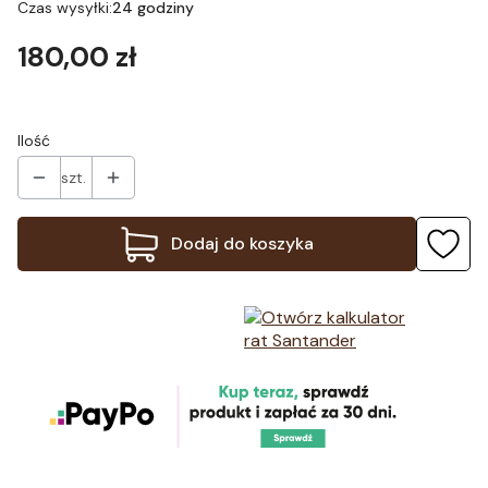
Czas wysyłki:
24 godziny
Cena
180,00 zł
Ilość
szt.
Dodaj do koszyka