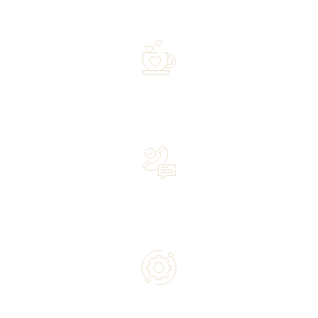
shipped within 72 hours
Over 20 years of experience in the industry—a family-
owned business driven by passion
Lifetime Concierge Service with Every Jura Coffee
Machine You Purchase
Authorized service and technical support from experts