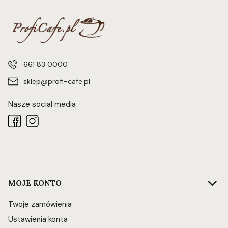
661 83 0000
sklep@profi-cafe.pl
Nasze social media
Linki w stopce
MOJE KONTO
Twoje zamówienia
Ustawienia konta