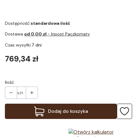
Dostępność:
standardowa ilość
Dostawa
od 0,00 zł
- Inpost Paczkomaty
Czas wysyłki:
7 dni
Cena
769,34 zł
Ilość
szt.
Dodaj do koszyka