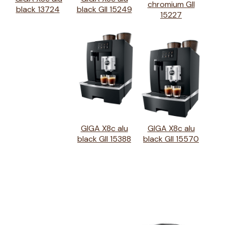
chromium GII
black 13724
black GII 15249
15227
GIGA X8c alu
GIGA X8c alu
black GII 15388
black GII 15570