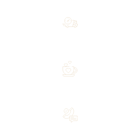
Free shipping on orders of 500 zł or more, and orders
shipped within 72 hours
Over 20 years of experience in the industry—a family-
owned business driven by passion
Lifetime Concierge Service with Every Jura Coffee