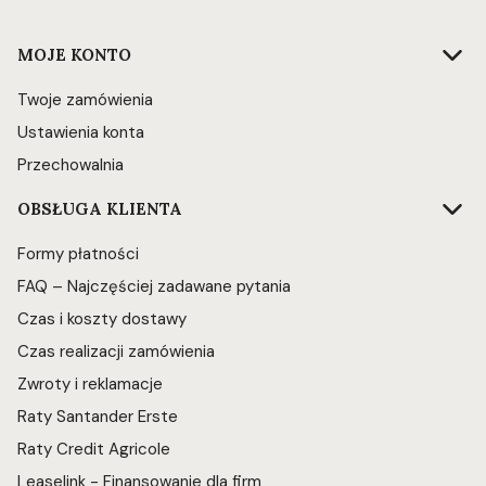
Linki w stopce
MOJE KONTO
Twoje zamówienia
Ustawienia konta
Przechowalnia
OBSŁUGA KLIENTA
Formy płatności
FAQ – Najczęściej zadawane pytania
Czas i koszty dostawy
Czas realizacji zamówienia
Zwroty i reklamacje
Raty Santander Erste
Raty Credit Agricole
Leaselink - Finansowanie dla firm