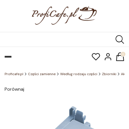
Produk
Proficafe.pl
Części zamienne
Według rodzaju części
Zbiorniki
Akce
Porównaj