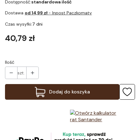
Dostępność:
standardowa ilość
Dostawa
od 14,99 zł
- Inpost Paczkomaty
Czas wysyłki:
7 dni
Cena
40,79 zł
Ilość
szt.
Dodaj do koszyka