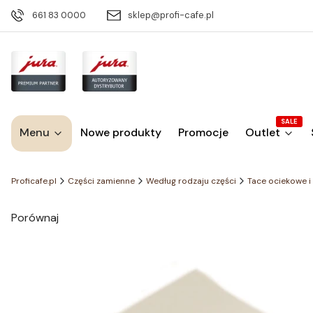
661 83 0000
sklep@profi-cafe.pl
SALE
Menu
Nowe produkty
Promocje
Outlet
Proficafe.pl
Części zamienne
Według rodzaju części
Tace ociekowe i
Porównaj