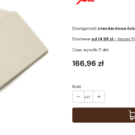
Dostępność:
standardowa iloś
Dostawa
od 14,99 zł
- Inpost 
Czas wysyłki:
7 dni
Cena
166,96 zł
Ilość
szt.