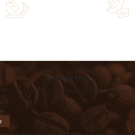
years of experience in the
Lifetime Concierge Service
family-owned business driven
Jura Coffee Machine You
by passion
Newsletter
 adres e-mail, jeżeli chcesz otrzymywać informacje o nowościach i 
-mail
ę
egulamin
(w zakresie dotyczącym Newslettera). Twoje dane będą przetwarza