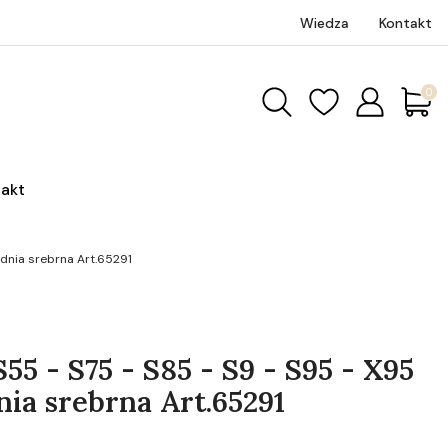
Wiedza
Kontakt
Produk
akt
ednia srebrna Art.65291
55 - S75 - S85 - S9 - S95 - X95
nia srebrna Art.65291