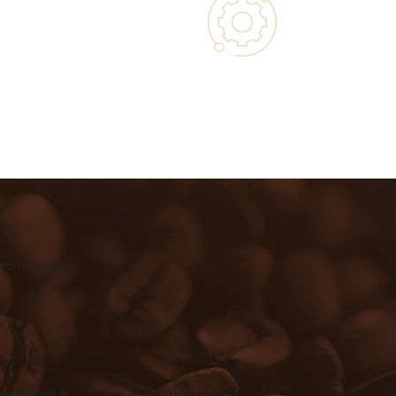
 with Every
Authorized service and technical
 Purchase
support from experts
promocjach.
ne zgodnie z