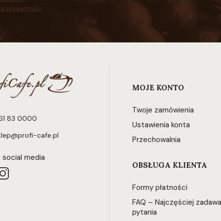
ką prywatności
.
Linki w stopce
MOJE KONTO
Twoje zamówienia
61 83 0000
Ustawienia konta
klep@profi-cafe.pl
Przechowalnia
 social media
OBSŁUGA KLIENTA
Formy płatności
FAQ – Najczęściej zadaw
pytania