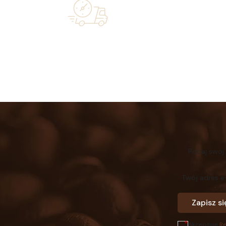
Over 20 
Free shipping on orders of 500 zł or
industry—a 
more, and orders shipped within 72 hours
Podaj swój
Twój adres e
Zapisz si
Akceptuję
R