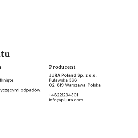
ktu
a
Producent
JURA Poland Sp. z o.o.
knięte.
Puławska 366
02-819 Warszawa, Polska
otyczącymi odpadów.
+48221234301
info@pl.jura.com