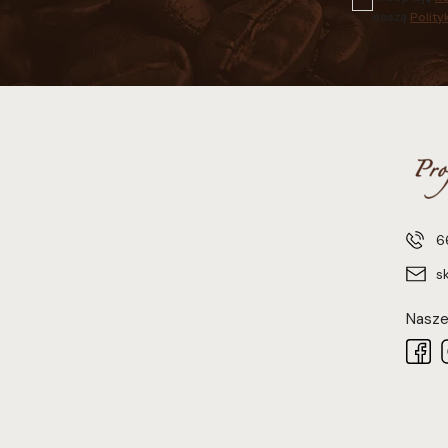
naszą
Polity
6
s
Nasze