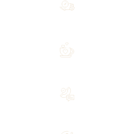
Free shipping on orders of 500 zł or more, and orders
shipped within 72 hours
Over 20 years of experience in the industry—a family-
owned business driven by passion
Lifetime Concierge Service with Every Jura Coffee
Machine You Purchase