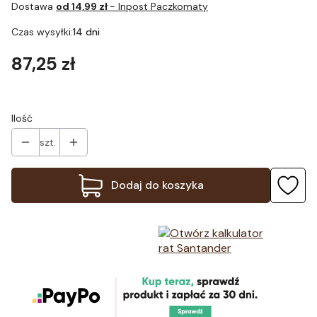
Dostawa
od 14,99 zł
- Inpost Paczkomaty
Czas wysyłki:
14 dni
Cena
87,25 zł
Ilość
szt.
Dodaj do koszyka