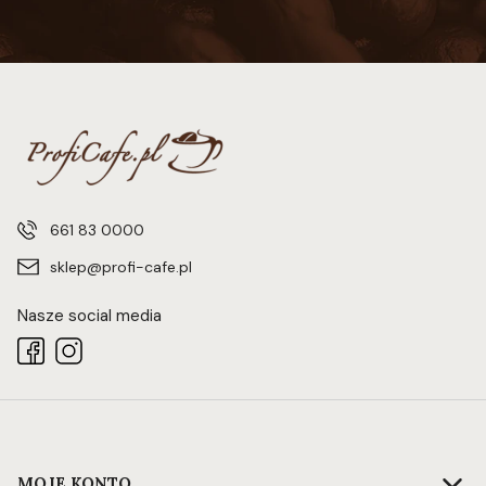
661 83 0000
sklep@profi-cafe.pl
Nasze social media
Linki w stopce
MOJE KONTO