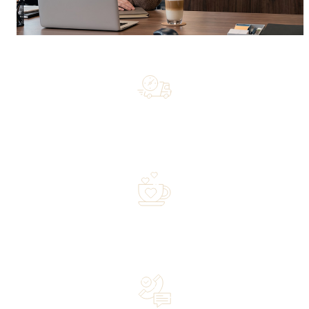
Free shipping on orders of 500 zł or more, and orders
shipped within 72 hours
Over 20 years of experience in the industry—a family-
owned business driven by passion