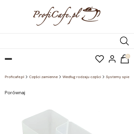
Produk
Proficafe.pl
Części zamienne
Według rodzaju części
Systemy spienia
Porównaj