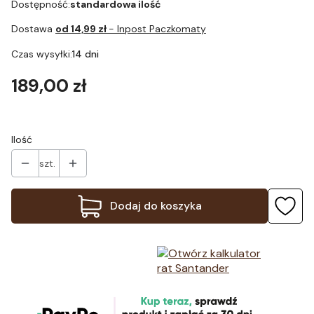
Dostępność:
standardowa ilość
Dostawa
od 14,99 zł
- Inpost Paczkomaty
Czas wysyłki:
14 dni
Cena
189,00 zł
Ilość
szt.
Dodaj do koszyka