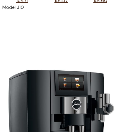
15471
15457
15460
Model J10