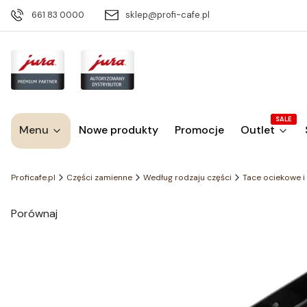
661 83 0000
sklep@profi-cafe.pl
SALE
Menu
Nowe produkty
Promocje
Outlet
Proficafe.pl
Części zamienne
Według rodzaju części
Tace ociekowe i
Porównaj