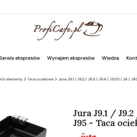
Serwis ekspresów
Wynajem ekspresów
Wiedza
Kont
 ich elementy
Tace ociekowe
Jura J9.1 / J9.2 / J9.3 / J9.4 / J500 / J6 / 
Jura J9.1 / J9.2
J95 - Taca oci