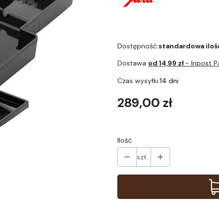
Dostępność:
standardowa iloś
Dostawa
od 14,99 zł
- Inpost 
Czas wysyłki:
14 dni
Cena
289,00 zł
Ilość
szt.