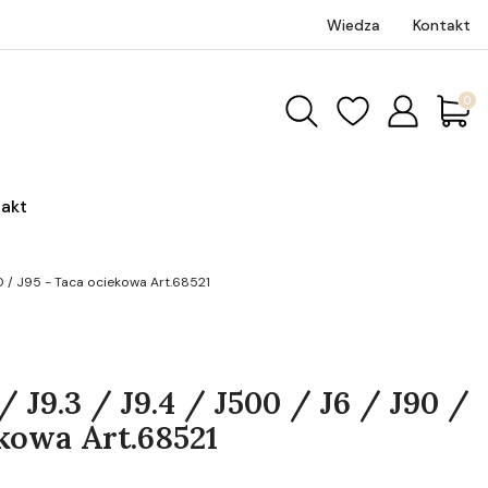
Wiedza
Kontakt
Produk
akt
J90 / J95 - Taca ociekowa Art.68521
 / J9.3 / J9.4 / J500 / J6 / J90 /
ekowa Art.68521