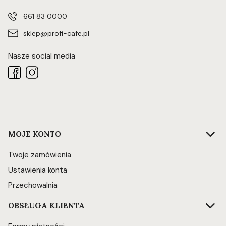
661 83 0000
sklep@profi-cafe.pl
Nasze social media
Linki w stopce
MOJE KONTO
Twoje zamówienia
Ustawienia konta
Przechowalnia
OBSŁUGA KLIENTA