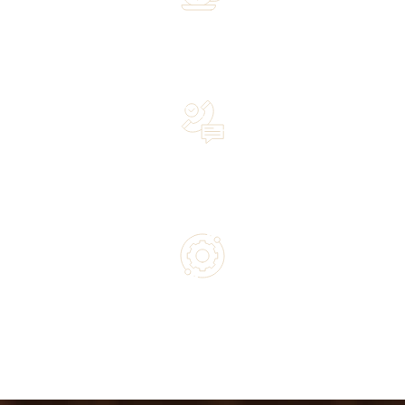
Over 20 years of experience in the industry—a family-
owned business driven by passion
Lifetime Concierge Service with Every Jura Coffee
Machine You Purchase
Authorized service and technical support from experts