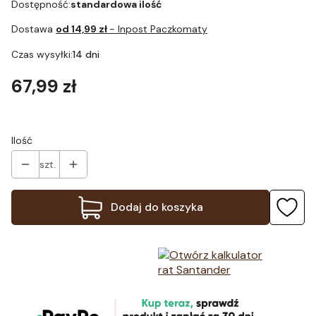
Dostępność:
standardowa ilość
Dostawa
od 14,99 zł
- Inpost Paczkomaty
Czas wysyłki:
14 dni
Cena
67,99 zł
Ilość
szt.
Dodaj do koszyka