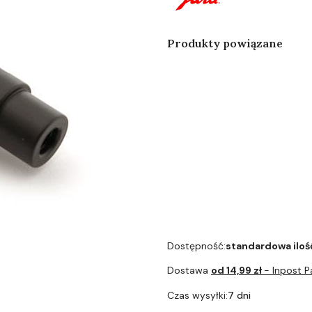
Produkty powiązane
Jura X8 - X10(c) - GIGA
X3(c) - GIGA X8(c) -
Rozdzielacz do systemu
mleka Art.73594
Dostępność:
standardowa iloś
Dostawa
od 14,99 zł
- Inpost 
Czas wysyłki:
7 dni