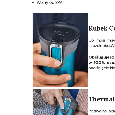
Wolny od BPA
Kubek Co
Co musi mie
szczelności.W
Obsługujesz 
w 100% szc
naciśnięcie k
Therma
Podwójne ści