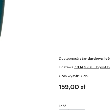
Kubek termiczny
Kubek 
Contigo West Loop 2.0
Contig
470ml - Raspberry
470ml 
Dostępność:
standardowa iloś
Dostawa
od 14,99 zł
- Inpost 
Czas wysyłki:
7 dni
Cena
159,00 zł
Ilość