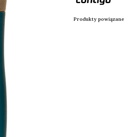
Produkty powiązane
Kubek termiczny
Kubek 
Contigo West Loop 2.0
Contig
470ml - błękitny mat
470ml 
Kubek termiczny
Kubek 
Contigo West Loop 2.0
Contig
470ml - Latte
470ml 