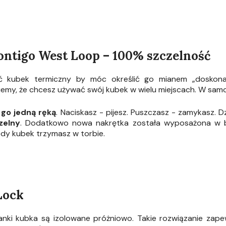
ntigo West Loop – 100% szczelność
ć kubek termiczny by móc określić go mianem „doskona
iemy, że chcesz używać swój kubek w wielu miejscach. W samo
go jedną ręką
. Naciskasz - pijesz. Puszczasz - zamykasz. 
zelny
. Dodatkowo nowa nakrętka została wyposażona w b
iedy kubek trzymasz w torbie.
Lock
anki kubka są izolowane próżniowo. Takie rozwiązanie zape