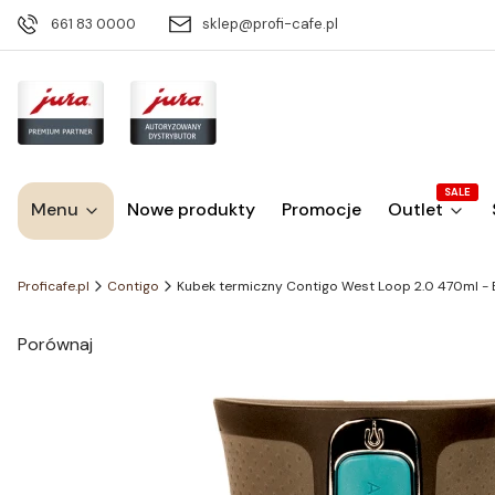
661 83 0000
sklep@profi-cafe.pl
SALE
Menu
Nowe produkty
Promocje
Outlet
Proficafe.pl
Contigo
Kubek termiczny Contigo West Loop 2.0 470ml - 
Porównaj