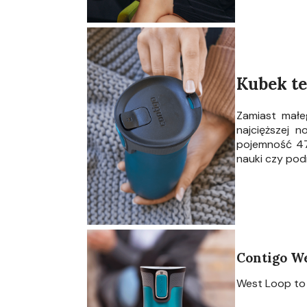
Kubek te
Zamiast małe
najcięższej 
pojemność 470
nauki czy pod
Contigo We
West Loop to k