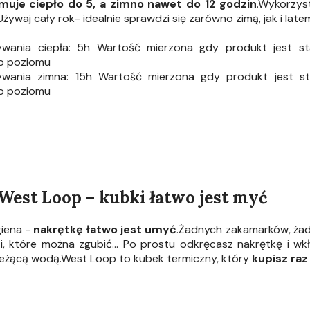
muje ciepło do 5, a zimno nawet do 12 godzin
.Wykorzys
ywaj cały rok- idealnie sprawdzi się zarówno zimą, jak i late
wania ciepła: 5h Wartość mierzona gdy produkt jest sta
o poziomu
wania zimna: 15h Wartość mierzona gdy produkt jest sta
o poziomu
West Loop – kubki łatwo jest myć
giena -
nakrętkę łatwo jest umyć
.Żadnych zakamarków, żad
i, które można zgubić... Po prostu odkręcasz nakrętkę i w
eżącą wodą.West Loop to kubek termiczny, który
kupisz raz 