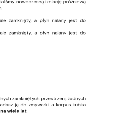
taliśmy nowoczesną izolację próżniową
m.
le zamknięty, a płyn nalany jest do
le zamknięty, a płyn nalany jest do
nych zamkniętych przestrzeni, żadnych
kładasz ją do zmywarki, a korpus kubka
na wiele lat
.