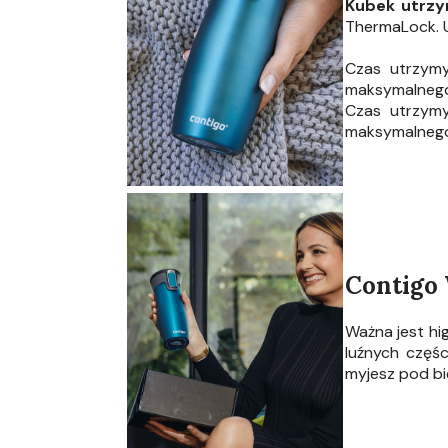
Kubek utrzy
ThermaLock. Uż
Czas utrzymy
maksymalneg
Czas utrzymy
maksymalneg
Contigo 
Ważna jest hi
luźnych częśc
myjesz pod bi