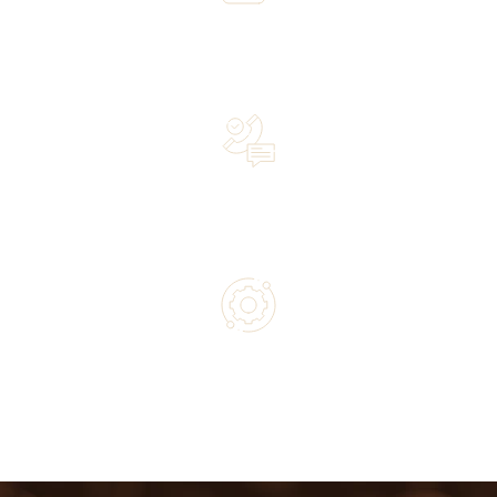
Over 20 years of experience in the industry—a family-
owned business driven by passion
Lifetime Concierge Service with Every Jura Coffee
Machine You Purchase
Authorized service and technical support from experts