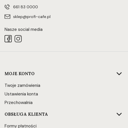
661 83 0000
sklep@profi-cafe.pl
Nasze social media
Linki w stopce
MOJE KONTO
Twoje zamówienia
Ustawienia konta
Przechowalnia
OBSŁUGA KLIENTA
Formy płatności