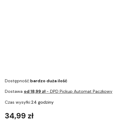
AG Foods
Czerwona
herbata o
smaku maliny
INSTANT
vending AG
Pro 1kg HURT
Dostępność:
bardzo duża ilość
Dostawa
od 18,99 zł
- DPD Pickup Automat Paczkowy
Czas wysyłki:
24 godziny
Cena
34,99 zł