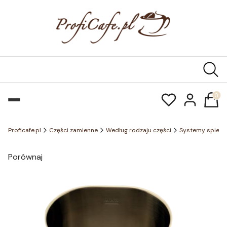
Produk
Proficafe.pl
Części zamienne
Według rodzaju części
Systemy spienia
Porównaj