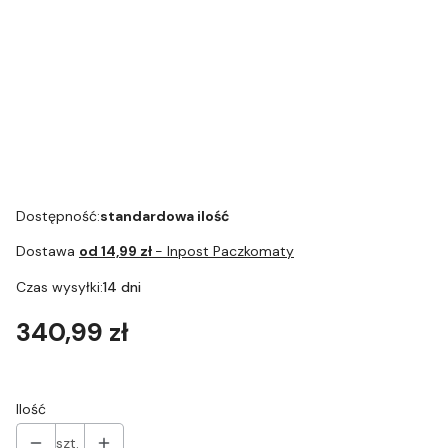
Uszczelka
biała do
Zasilacz biały
pojemnika
do chłodziarek
chłodziarek
Cool Control
Cool Control
Art.74554
Art.75340
Dostępność:
standardowa ilość
Dostawa
od 14,99 zł
- Inpost Paczkomaty
Czas wysyłki:
14 dni
Cena
340,99 zł
Ilość
szt.