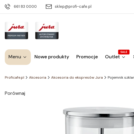
661 83 0000
sklep@profi-cafe.pl
SALE
Menu
Nowe produkty
Promocje
Outlet
Proficafe.pl
Akcesoria
Akcesoria do ekspresów Jura
Pojemnik szkla
Porównaj