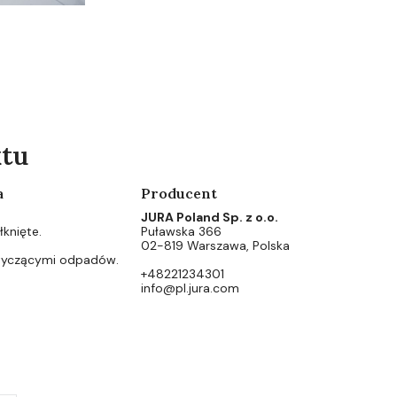
ktu
a
Producent
JURA Poland Sp. z o.o.
knięte.
Puławska 366
02-819 Warszawa, Polska
otyczącymi odpadów.
+48221234301
info@pl.jura.com