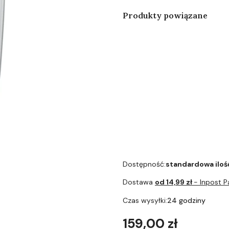
Produkty powiązane
Szklana karafka -
Przewó
pojemnik na mleko 0,5l
osłoną 
JURA
nierdz
Art.241
Dostępność:
standardowa iloś
Dostawa
od 14,99 zł
- Inpost 
Czas wysyłki:
24 godziny
Cena
159,00 zł