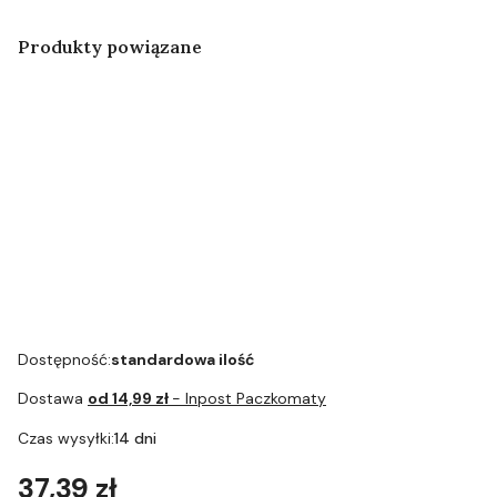
Produkty powiązane
Szczoteczka
Adapter
do
czarny do
czyszczenia
chłodziarek
systemu
Cool Control
mlecznego
Art.73562
Dostępność:
standardowa ilość
Dostawa
od 14,99 zł
- Inpost Paczkomaty
Czas wysyłki:
14 dni
Cena
37,39 zł