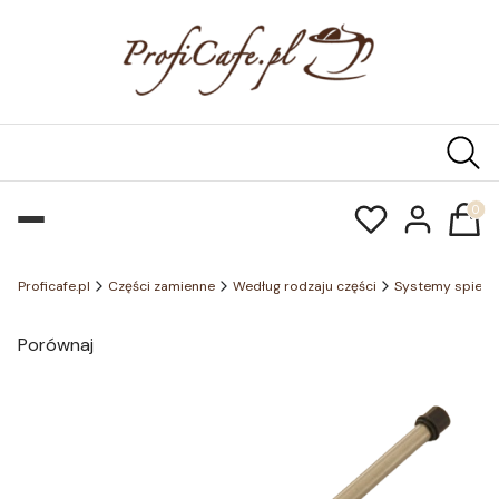
Produk
Proficafe.pl
Części zamienne
Według rodzaju części
Systemy spienia
Porównaj