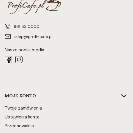
661 83 0000
sklep@profi-cafe.pl
Nasze social media
Linki w stopce
MOJE KONTO
Twoje zamówienia
Ustawienia konta
Przechowalnia