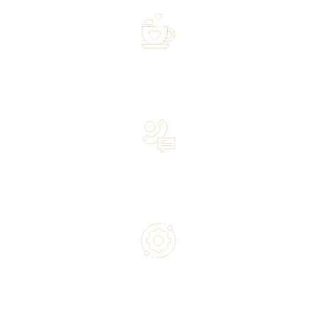
Over 20 years of experience in the industry—a family-
owned business driven by passion
Lifetime Concierge Service with Every Jura Coffee
Machine You Purchase
Authorized service and technical support from experts