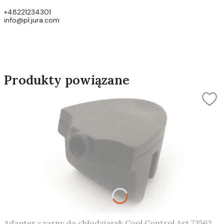
+48221234301
info@pl.jura.com
Produkty powiązane
Adapter czarny do chłodziarek Cool Control Art.73562