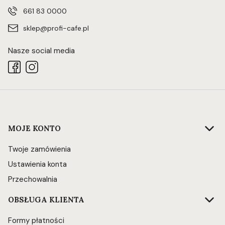
661 83 0000
sklep@profi-cafe.pl
Nasze social media
Linki w stopce
MOJE KONTO
Twoje zamówienia
Ustawienia konta
Przechowalnia
OBSŁUGA KLIENTA
Formy płatności