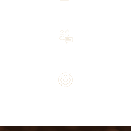
Over 20 years of experience in the industry—a family-
owned business driven by passion
Lifetime Concierge Service with Every Jura Coffee
Machine You Purchase
Authorized service and technical support from experts