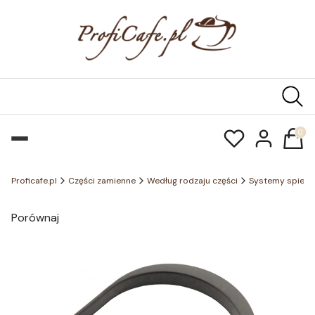
Produk
Proficafe.pl
Części zamienne
Według rodzaju części
Systemy spienia
Porównaj