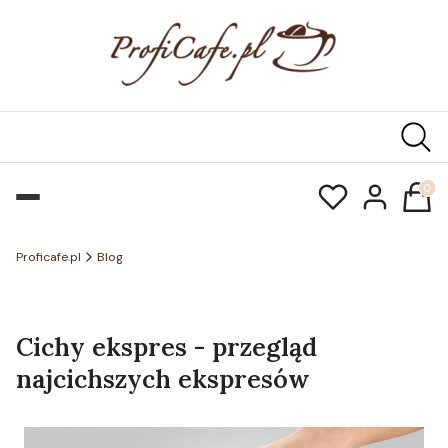
Produk
Proficafe.pl
Blog
Cichy ekspres - przegląd
najcichszych ekspresów