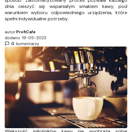
sposób. Zautomatyzowany proces pozwala każdego
dnia cieszyć się wspaniałym smakiem kawy, pod
warunkiem wyboru odpowiedniego urządzenia, które
spełni indywidualne potrzeby.
autor:
ProfiCafe
dodano: 19-05-2023
0
komentarzy
Większość miłośników kawy nie wyobraża sobie