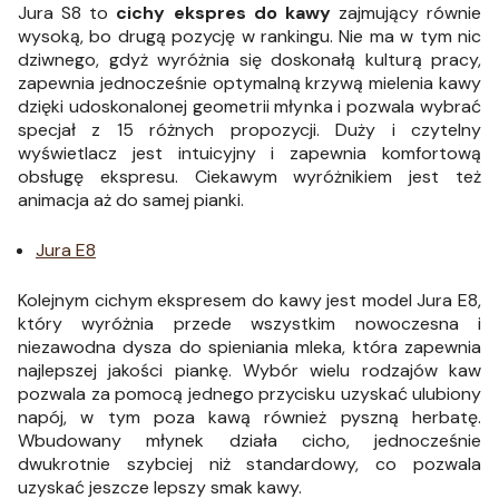
Jura S8 to
cichy ekspres do kawy
zajmujący równie
wysoką, bo drugą pozycję w rankingu. Nie ma w tym nic
dziwnego, gdyż wyróżnia się doskonałą kulturą pracy,
zapewnia jednocześnie optymalną krzywą mielenia kawy
dzięki udoskonalonej geometrii młynka i pozwala wybrać
specjał z 15 różnych propozycji. Duży i czytelny
wyświetlacz jest intuicyjny i zapewnia komfortową
obsługę ekspresu. Ciekawym wyróżnikiem jest też
animacja aż do samej pianki.
Jura E8
Kolejnym cichym ekspresem do kawy jest model Jura E8,
który wyróżnia przede wszystkim nowoczesna i
niezawodna dysza do spieniania mleka, która zapewnia
najlepszej jakości piankę. Wybór wielu rodzajów kaw
pozwala za pomocą jednego przycisku uzyskać ulubiony
napój, w tym poza kawą również pyszną herbatę.
Wbudowany młynek działa cicho, jednocześnie
dwukrotnie szybciej niż standardowy, co pozwala
uzyskać jeszcze lepszy smak kawy.