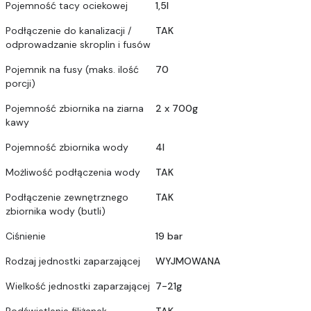
Pojemność tacy ociekowej
1,5l
Podłączenie do kanalizacji /
TAK
odprowadzanie skroplin i fusów
Pojemnik na fusy (maks. ilość
70
porcji)
Pojemność zbiornika na ziarna
2 x 700g
kawy
Pojemność zbiornika wody
4l
Możliwość podłączenia wody
TAK
Podłączenie zewnętrznego
TAK
zbiornika wody (butli)
Ciśnienie
19 bar
Rodzaj jednostki zaparzającej
WYJMOWANA
Wielkość jednostki zaparzającej
7-21g
Podświetlenie filiżanek
TAK