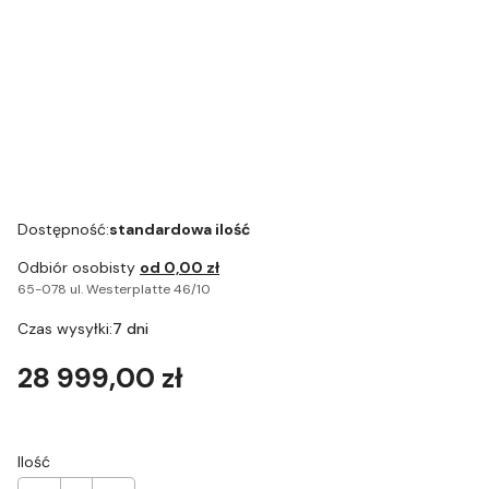
Gwarancja 24
miesiące do
ekspresu
DOUBLE
Dostępność:
standardowa ilość
Odbiór osobisty
od 0,00 zł
65-078 ul. Westerplatte 46/10
Czas wysyłki:
7 dni
Cena
28 999,00 zł
Ilość