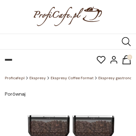
Produk
Proficafe.pl
Ekspresy
Ekspresy Coffee Format
Ekspresy gastronom
Porównaj