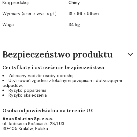
Kraj produkcji
Chiny
Wymiary (szer. x wys. x gł.)
31 x 66 x 56cm
Waga
34 kg
Bezpieczeństwo produktu
Certyfikaty i ostrzeżenie bezpieczeństwa
Zalecany nadzór osoby dorosłej.
Utylizować zgodnie z lokalnymi przepisami dotyczącymi
odpadów.
Ryzyko poparzenia
Ryzyko skaleczenia
Osoba odpowiedzialna na terenie UE
Aqua Solution Sp. z o.o.
ul. Tadeusza Kościuszki 28/LU3
30-105 Kraków, Polska