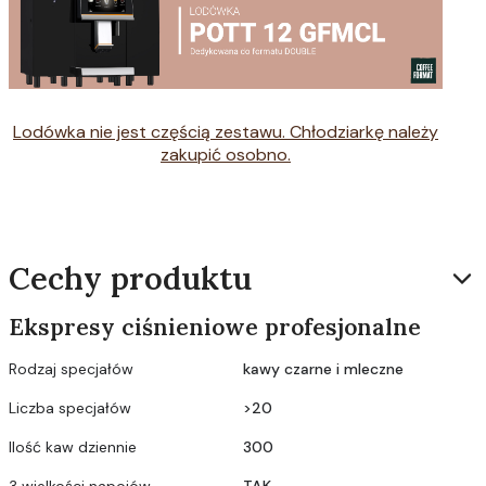
Lodówka
nie jest częścią zestawu. Chłodziarkę należy
zakupić osobno.
Cechy produktu
Ekspresy ciśnieniowe profesjonalne
Rodzaj specjałów
kawy czarne i mleczne
Liczba specjałów
>20
Ilość kaw dziennie
300
3 wielkości napojów
TAK