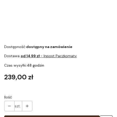
Szczoteczka
JURA - 3-
JURA - Filtr do
do
fazowe
wody CLARIS
czyszczenia
tabletki
Smart+ 1szt.
systemu
czyszczące -
Art.24232
mlecznego
Blister 6 szt.
Dostępność:
dostępny na zamówienie
Dostawa
od 14,99 zł
- Inpost Paczkomaty
Czas wysyłki:
48 godzin
Cena
239,00 zł
Ilość
szt.