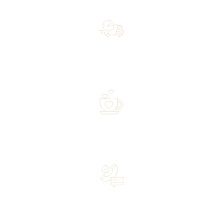
Free shipping on orders of 500 zł or more, and orders
shipped within 72 hours
Over 20 years of experience in the industry—a family-
owned business driven by passion
Lifetime Concierge Service with Every Jura Coffee
Machine You Purchase