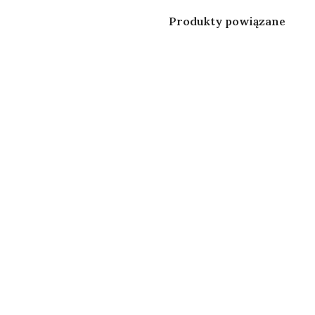
Produkty powiązane
Filtr do wody CLARIS
JURA - 
Smart mini
CLARIS
Art.24
Zestaw
3x Claris SMART+ 3pack
Jura Z
(9 filtrów) Art.24233
Pielęgn
Art. 25