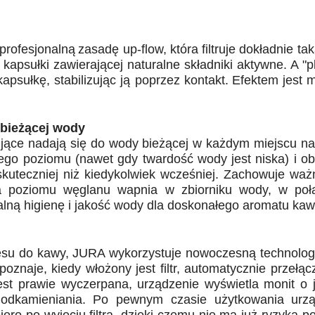
rofesjonalną
zasadę up-flow, która filtruje dokładnie tak
kapsułki zawierającej
naturalne składniki aktywne. A "p
kapsułkę, stabilizując ją poprzez kontakt.
Efektem jest 
bieżącej wody
ujące nadają
się do wody bieżącej w każdym miejscu na
ego poziomu (nawet gdy
twardość wody jest niska) i o
skuteczniej niż kiedykolwiek wcześniej. Zachowuje
ważn
ja poziomu węglanu
wapnia w zbiorniku wody, w poł
lną higienę i jakość wody dla doskonałego
aromatu kaw
esu do kawy,
JURA wykorzystuje nowoczesną technolog
poznaje, kiedy włożony jest filtr, automatycznie
przełącz
jest prawie wyczerpana,
urządzenie wyświetla monit o j
odkamieniania. Po pewnym czasie użytkowania
urz
ro po wyjęciu filtra,
dzięki czemu nie ma już ryzyka po