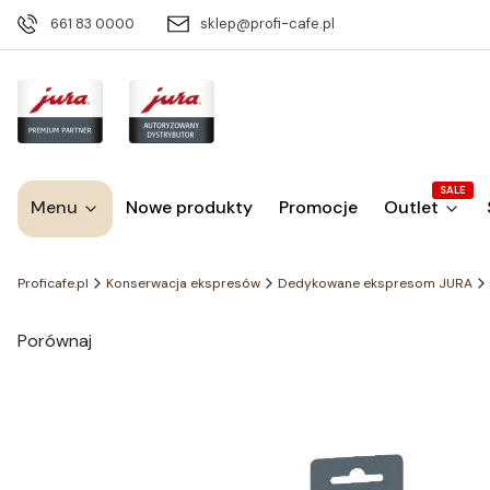
661 83 0000
sklep@profi-cafe.pl
SALE
Menu
Nowe produkty
Promocje
Outlet
Proficafe.pl
Konserwacja ekspresów
Dedykowane ekspresom JURA
Porównaj