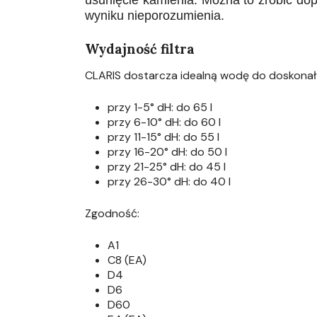
wyniku nieporozumienia.
Wydajność filtra
CLARIS dostarcza idealną wodę do doskonały
przy 1-5° dH: do 65 l
przy 6-10° dH: do 60 l
przy 11-15° dH: do 55 l
przy 16-20° dH: do 50 l
przy 21-25° dH: do 45 l
przy 26-30° dH: do 40 l
Zgodność:
A1
C8 (EA)
D4
D6
D60