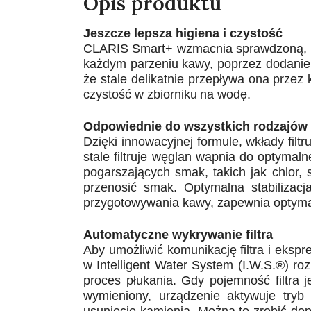
Opis produktu
Jeszcze lepsza higiena i czystość
CLARIS Smart+ wzmacnia sprawdzoną, p
każdym parzeniu
kawy, poprzez dodanie 
że stale delikatnie przepływa ona
przez 
czystość w zbiorniku
na wodę.
Odpowiednie do wszystkich rodzajów 
Dzięki innowacyjnej formule, wkłady filtr
stale filtruje węglan
wapnia do optymaln
pogarszających smak, takich jak chlor,
przenosić
smak. Optymalna stabilizac
przygotowywania kawy, zapewnia
optyma
Automatyczne wykrywanie filtra
Aby umożliwić komunikację filtra i ekspr
w Intelligent Water System (I.W.S.®)
roz
proces
płukania. Gdy pojemność filtra 
wymieniony, urządzenie aktywuje tryb
usunięcie
kamienia. Można to zrobić dopie