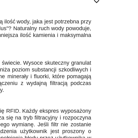
ą ilość
wody, jaka jest potrzebna przy
lus"? Naturalny ruch
wody powoduje,
mniejsza ilość kamienia i maksymalna
 świecie.
Wysoce skuteczny granulat
bniża poziom substancji
szkodliwych i
e minerały i fluorki, które pomagają
ączeniu z wydajną
filtracją podczas
y.
ię RFID. Każdy
ekspres wyposażony
a się na tryb filtracyjny i rozpoczyna
ego wymianę. Jeśli filtr nie
zostanie
ądzenia użytkownik jest proszony o
pełnienia błędu przez
użytkownika w