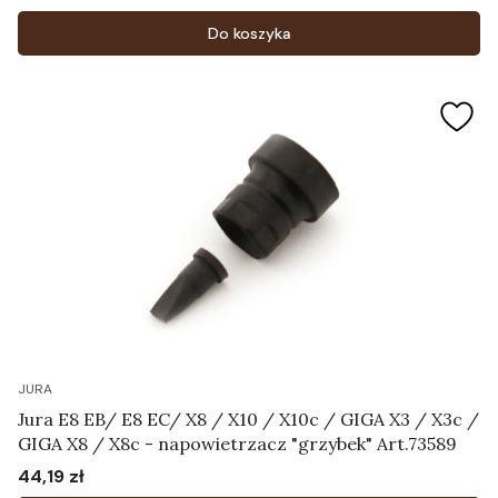
Cena
Do koszyka
JURA
Jura E8 EB/ E8 EC/ X8 / X10 / X10c / GIGA X3 / X3c /
GIGA X8 / X8c - napowietrzacz "grzybek" Art.73589
44,19 zł
Cena