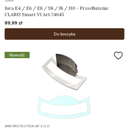
JURA
Jura E4 / E6 / E8 / S8 / J8 / J10 - Przedłużenie
CLARIS Smart V1 Art.74645
89,99 zł
Cena
Do koszyka
Nowość
3MK PROTECTION SP. Z O.O.