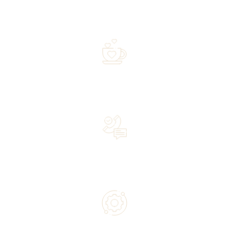
Free shipping on orders of 500 zł or more, and orders
shipped within 72 hours
Over 20 years of experience in the industry—a family-
owned business driven by passion
Lifetime Concierge Service with Every Jura Coffee
Machine You Purchase