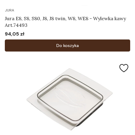
JURA
Jura E8, S8, S80, J8, J8 twin, W8, WE8 - Wylewka kawy
Art.74493
94,05 zł
Cena
Do koszyka