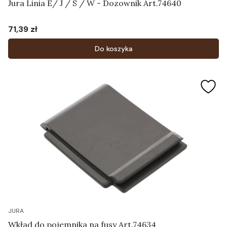
Jura Linia E/ J / S / W - Dozownik Art.74640
71,39 zł
Cena
Do koszyka
JURA
Wkład do pojemnika na fusy Art.74634