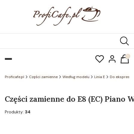
Produk
Proficafe.pl
Części zamienne
Według modelu
Linia E
Do ekspresó
Części zamienne do E8 (EC) Piano Wh
Produkty:
34