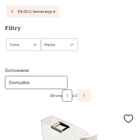
E8 (EC) Generacja 4
Filtry
Cena
Marka
Koniec filtrów
Lista produktów
Sortowanie:
Domyślne
Strona
z 2
Następne produkty