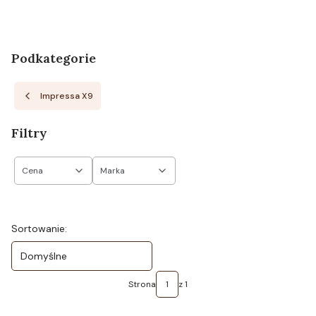
Podkategorie
Impressa X9
Filtry
Cena
Marka
Koniec filtrów
Lista produktów
Sortowanie:
Domyślne
Strona
z 1