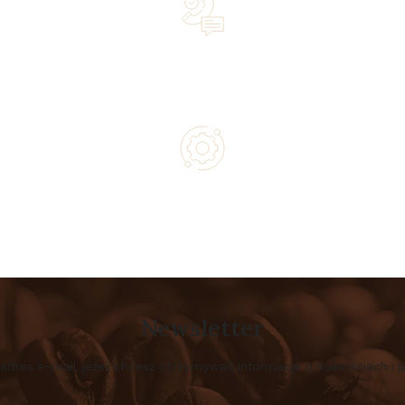
Lifetime Concierge Service with Every Jura Coffee
Machine You Purchase
Authorized service and technical support from experts
Newsletter
 adres e-mail, jeżeli chcesz otrzymywać informacje o nowościach i 