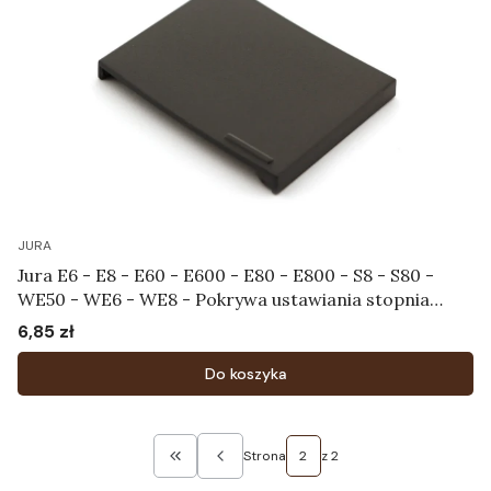
JURA
Jura E6 - E8 - E60 - E600 - E80 - E800 - S8 - S80 -
WE50 - WE6 - WE8 - Pokrywa ustawiania stopnia
zmielenia Art.72499
6,85 zł
Cena
Do koszyka
Strona
z 2
Wróć do pierwszej strony z produktami