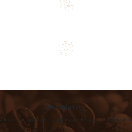
Lifetime Concierge Service with Every Jura Coffee
Machine You Purchase
Authorized service and technical support from experts
Newsletter
 adres e-mail, jeżeli chcesz otrzymywać informacje o nowościach i 