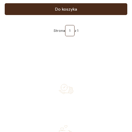
Cena
Do koszyka
Strona
z 1
Free shipping on orders of 500 zł or more, and orders
shipped within 72 hours