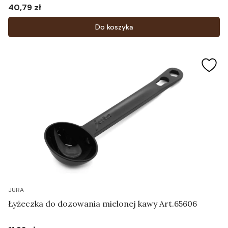
Art.59091
40,79 zł
Cena
Do koszyka
JURA
Łyżeczka do dozowania mielonej kawy Art.65606