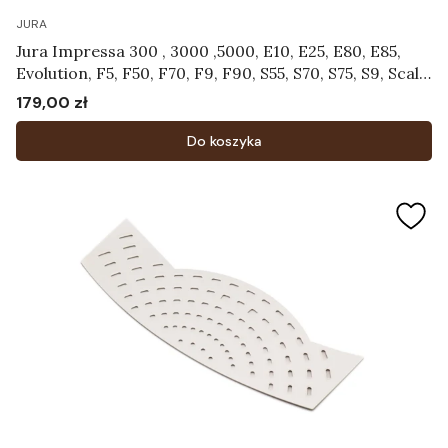
JURA
Jura Impressa 300 , 3000 ,5000, E10, E25, E80, E85,
Evolution, F5, F50, F70, F9, F90, S55, S70, S75, S9, Scala,
Ultra, X30, X70 - Dysza spieniająca Art.63697
179,00 zł
Cena
Do koszyka