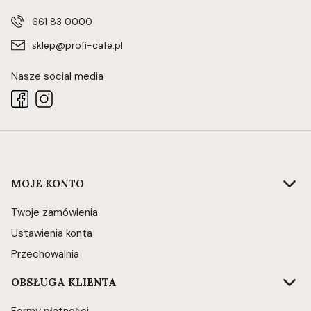
661 83 0000
sklep@profi-cafe.pl
Nasze social media
Linki w stopce
MOJE KONTO
Twoje zamówienia
Ustawienia konta
Przechowalnia
OBSŁUGA KLIENTA