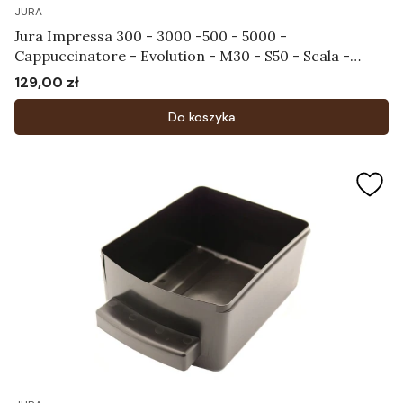
JURA
Jura Impressa 300 - 3000 -500 - 5000 -
Cappuccinatore - Evolution - M30 - S50 - Scala -
Ultra - X30 - X70 - Tacka na filiżanki Art.59281
129,00 zł
Cena
Do koszyka