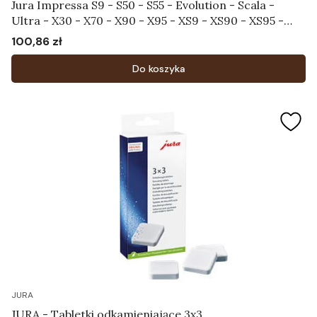
Jura Impressa S9 - S50 - S55 - Evolution - Scala -
Ultra - X30 - X70 - X90 - X95 - XS9 - XS90 - XS95 -
Pokrywa chroniąca aromat Art.58585
100,86 zł
Cena
Do koszyka
JURA
JURA - Tabletki odkamieniające 3x3