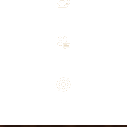
Over 20 years of experience in the industry—a family-
owned business driven by passion
Lifetime Concierge Service with Every Jura Coffee
Machine You Purchase
Authorized service and technical support from experts