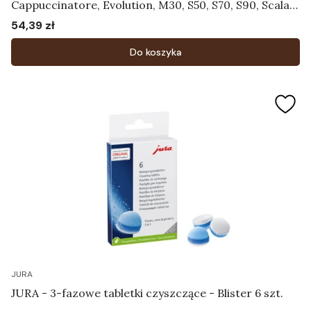
Cappuccinatore, Evolution, M30, S50, S70, S90, Scala,
Ultra, X30, X70, X90 - Pokrywa zbiornika na ziarna
54,39 zł
Cena
kawy czarna Art.59723
Do koszyka
JURA
JURA - 3-fazowe tabletki czyszczące - Blister 6 szt.