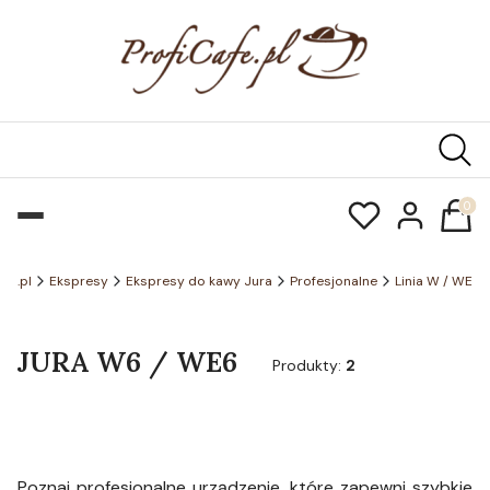
Produk
afe.pl
Ekspresy
Ekspresy do kawy Jura
Profesjonalne
Linia W / WE
JURA W6 / WE6
Produkty:
2
Poznaj profesjonalne urządzenie, które zapewni szybkie