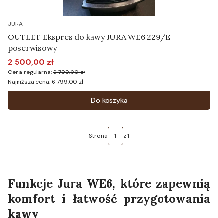
JURA
OUTLET Ekspres do kawy JURA WE6 229/E
poserwisowy
2 500,00 zł
Cena promocyjna
Cena regularna:
6 799,00 zł
Najniższa cena:
6 799,00 zł
Do koszyka
Strona
z 1
Funkcje Jura WE6, które zapewnią
komfort i łatwość przygotowania
kawy