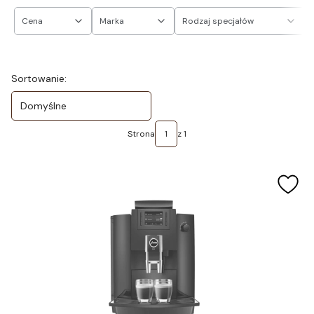
Cena
Marka
Rodzaj specjałów
Koniec filtrów
Lista produktów
Sortowanie:
Domyślne
Strona
z 1