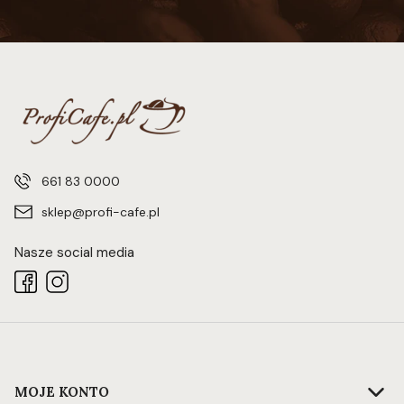
661 83 0000
sklep@profi-cafe.pl
Nasze social media
Linki w stopce
MOJE KONTO