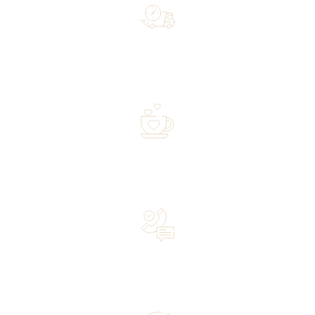
Free shipping on orders of 500 zł or more, and orders
shipped within 72 hours
Over 20 years of experience in the industry—a family-
owned business driven by passion
Lifetime Concierge Service with Every Jura Coffee
Machine You Purchase