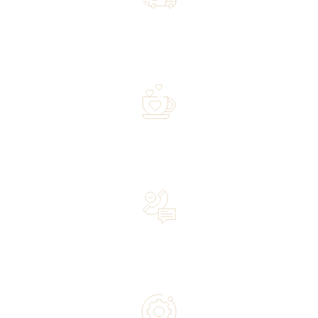
Free shipping on orders of 500 zł or more, and orders
shipped within 72 hours
Over 20 years of experience in the industry—a family-
owned business driven by passion
Lifetime Concierge Service with Every Jura Coffee
Machine You Purchase