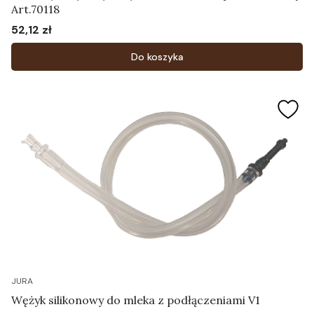
Art.70118
52,12 zł
Cena
Do koszyka
JURA
Wężyk silikonowy do mleka z podłączeniami V1