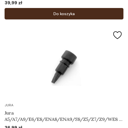
39,99 zł
Cena
Do koszyka
JURA
Jura
A5/A7/A9/E6/E8/ENA8/ENA9/S8/Z5/Z7/Z9/WE8 -
napowietrzacz "grzybek"
36,99 zł