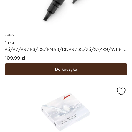
JURA
Jura
A5/A7/A9/E6/E8/ENA8/ENA9/S8/Z5/Z7/Z9/WE8 -
Zestaw zaworków napowietrzających Art.72444
109,99 zł
Cena
Do koszyka