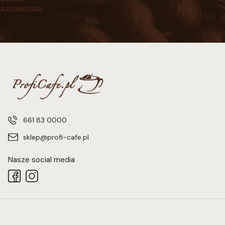
ką prywatności
.
661 83 0000
sklep@profi-cafe.pl
Nasze social media