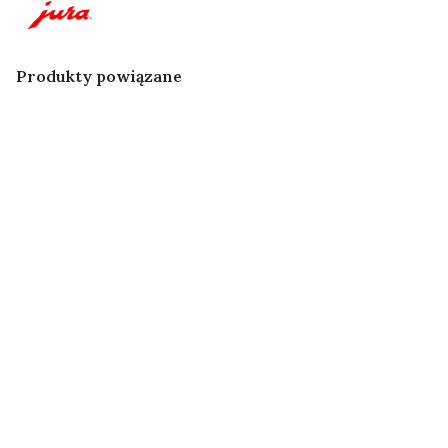
Produkty powiązane
Jura Zestaw
Click&Clean
Środek do
Środek do
Pielęgnacyjny
Opakowanie
czyszczenia
czyszczenia
Care Kit Art.
uzupełniające
systemu mleka
systemu mleka
25065
90g
mini tabs 180g
mini tabs 180g
opakowanie
uzupełniające
Zestaw
Zestaw
Zestaw
Zestaw
Jura
Jura
JURA Tabletki
JURA Tabletki
Minitabletki
Minitabletki
czyszczące
czyszczące