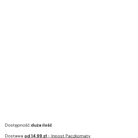
do systemu
do systemu
6szt + Tabletki
6szt + Tabletki
mlecznego
mlecznego
odkamieniając
odkamieniając
dozownik 90g
dozownik 180g
e 3x3 +
e 3x3 +
+ zapas 90g
+ zapas 180g
minitabletki
minitabletki
180g zapas
180g dozownik
Środek do
czyszczenia
systemu mleka
mini tabs 375g
opakowanie
uzupełniające
Dostępność:
duża ilość
Dostawa
od 14,99 zł
- Inpost Paczkomaty