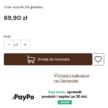
Czas wysyłki:
24 godziny
Cena
69,90 zł
Ilość
szt.
Dodaj do koszyka