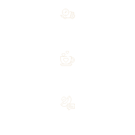
Free shipping on orders of 500 zł or more, and orders
shipped within 72 hours
Over 20 years of experience in the industry—a family-
owned business driven by passion
Lifetime Concierge Service with Every Jura Coffee
Machine You Purchase