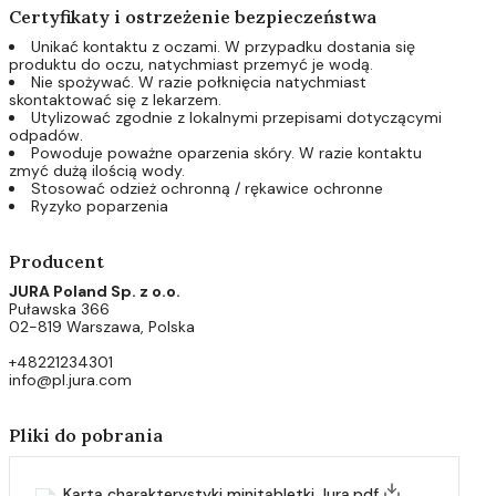
Certyfikaty i ostrzeżenie bezpieczeństwa
Unikać kontaktu z oczami. W przypadku dostania się
produktu do oczu, natychmiast przemyć je wodą.
Nie spożywać. W razie połknięcia natychmiast
skontaktować się z lekarzem.
Utylizować zgodnie z lokalnymi przepisami dotyczącymi
odpadów.
Powoduje poważne oparzenia skóry. W razie kontaktu
zmyć dużą ilością wody.
Stosować odzież ochronną / rękawice ochronne
Ryzyko poparzenia
Producent
JURA Poland Sp. z o.o.
Puławska 366
02-819 Warszawa, Polska
+48221234301
info@pl.jura.com
Pliki do pobrania
Karta charakterystyki minitabletki Jura.pdf