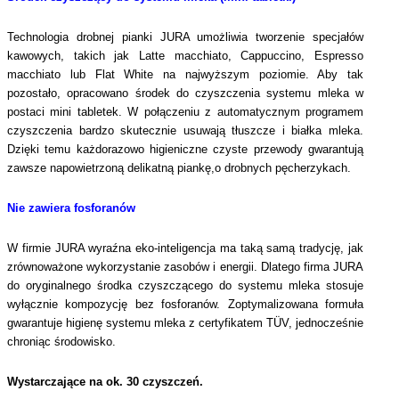
Technologia drobnej pianki JURA umożliwia tworzenie specjałów
kawowych, takich jak Latte macchiato, Cappuccino, Espresso
macchiato lub Flat White na najwyższym poziomie. Aby tak
pozostało, opracowano środek do czyszczenia systemu mleka w
postaci mini tabletek. W połączeniu z automatycznym programem
czyszczenia bardzo skutecznie usuwają tłuszcze i białka mleka.
Dzięki temu każdorazowo higieniczne czyste przewody gwarantują
zawsze napowietrzoną delikatną piankę,o drobnych pęcherzykach.
Nie zawiera fosforanów
W firmie JURA wyraźna eko-inteligencja ma taką samą tradycję, jak
zrównoważone wykorzystanie zasobów i energii. Dlatego firma JURA
do oryginalnego środka czyszczącego do systemu mleka stosuje
wyłącznie kompozycję bez fosforanów. Zoptymalizowana formuła
gwarantuje higienę systemu mleka z certyfikatem TÜV, jednocześnie
chroniąc środowisko.
Wystarczające na ok. 30 czyszczeń.