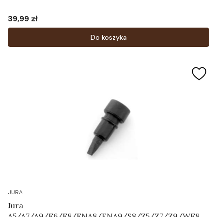
39,99 zł
Cena
Do koszyka
JURA
Jura
A5/A7/A9/E6/E8/ENA8/ENA9/S8/Z5/Z7/Z9/WE8 -