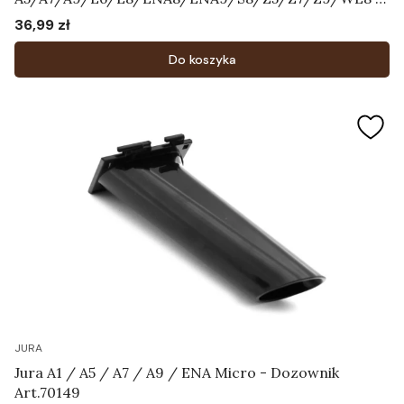
napowietrzacz "grzybek"
36,99 zł
Cena
Do koszyka
JURA
Jura A1 / A5 / A7 / A9 / ENA Micro - Dozownik
Art.70149