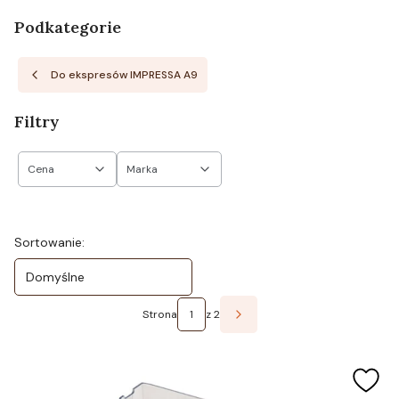
Podkategorie
Do ekspresów IMPRESSA A9
Filtry
Cena
Marka
Koniec filtrów
Lista produktów
Sortowanie:
Domyślne
Strona
z 2
Następne produkty