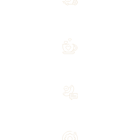
Free shipping on orders of 500 zł or more, and orders
shipped within 72 hours
Over 20 years of experience in the industry—a family-
owned business driven by passion
Lifetime Concierge Service with Every Jura Coffee
Machine You Purchase