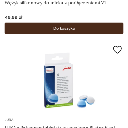
Wężyk silikonowy do mleka z podłączeniami V1
49,99 zł
Cena
Do koszyka
JURA
JURA - 3-fazowe tabletki czyszczące - Blister 6 szt.