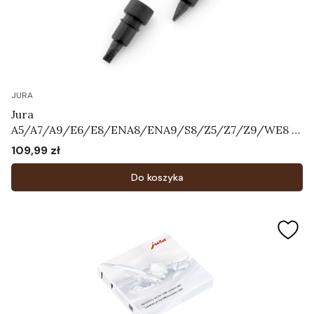
JURA
Jura
A5/A7/A9/E6/E8/ENA8/ENA9/S8/Z5/Z7/Z9/WE8 -
Zestaw zaworków napowietrzających Art.72444
109,99 zł
Cena
Do koszyka