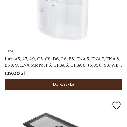
JURA
Jura A5, A7, A9, C5, C8, D6, E6, E8, ENA 5, ENA 7, ENA 8,
ENA 9, ENA Micro, F5, GIGA 5, GIGA 6, J6, J90, S8, WE8
- Pojemnik do czyszczenia systemu mlecznego
169,00 zł
Cena
Art.24219
Do koszyka