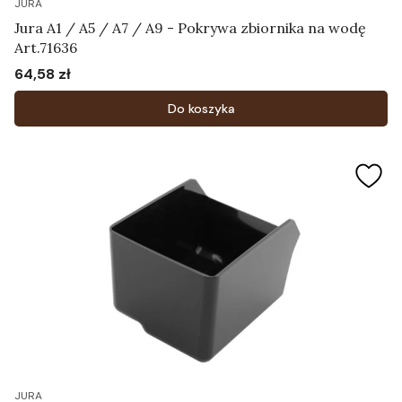
JURA
Jura A1 / A5 / A7 / A9 - Pokrywa zbiornika na wodę
Art.71636
64,58 zł
Cena
Do koszyka
JURA