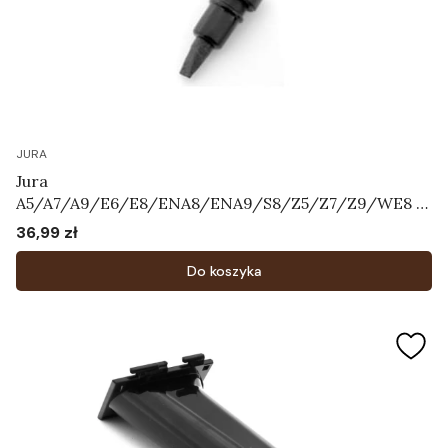
JURA
Jura
A5/A7/A9/E6/E8/ENA8/ENA9/S8/Z5/Z7/Z9/WE8 -
napowietrzacz "grzybek"
36,99 zł
Cena
Do koszyka