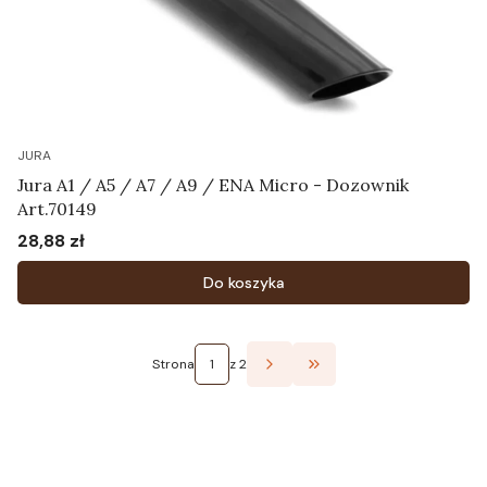
JURA
Jura A1 / A5 / A7 / A9 / ENA Micro - Dozownik
Art.70149
28,88 zł
Cena
Do koszyka
Strona
z 2
Przejdź do ostatniej st