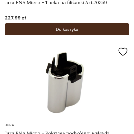
Jura ENA Micro - Tacka na filiżanki Art.70359
227,99 zł
Cena
Do koszyka
JURA
Jura ENA Micro - Pokrywa podwójnej wylewki