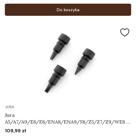
Cena
Do koszyka
JURA
Jura
A5/A7/A9/E6/E8/ENA8/ENA9/S8/Z5/Z7/Z9/WE8 -
Zestaw zaworków napowietrzających Art.72444
109,99 zł
Cena