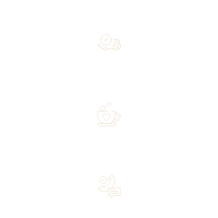
Free shipping on orders of 500 zł or more, and orders
shipped within 72 hours
Over 20 years of experience in the industry—a family-
owned business driven by passion