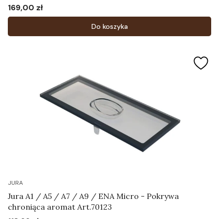
- Pojemnik do czyszczenia systemu mlecznego
169,00 zł
Cena
Art.24219
Do koszyka
JURA
Jura A1 / A5 / A7 / A9 / ENA Micro - Pokrywa
chroniąca aromat Art.70123