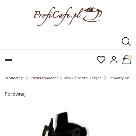
Produk
Proficafe.pl
Części zamienne
Według rodzaju części
Elementy obud
Porównaj