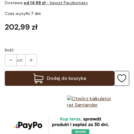
Dostawa
od 14,99 zł
- Inpost Paczkomaty
Czas wysyłki:
7 dni
Cena
202,99 zł
Ilość
szt.
Dodaj do koszyka