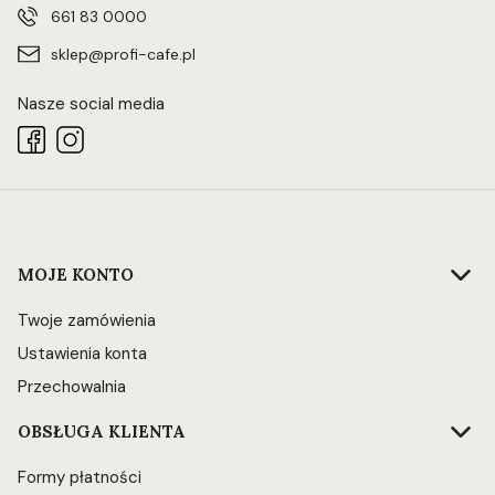
661 83 0000
sklep@profi-cafe.pl
Nasze social media
Linki w stopce
MOJE KONTO
Twoje zamówienia
Ustawienia konta
Przechowalnia
OBSŁUGA KLIENTA
Formy płatności