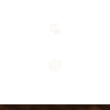
Over 20 years of experience in the industry—a family-
owned business driven by passion
Lifetime Concierge Service with Every Jura Coffee
Machine You Purchase
Authorized service and technical support from experts