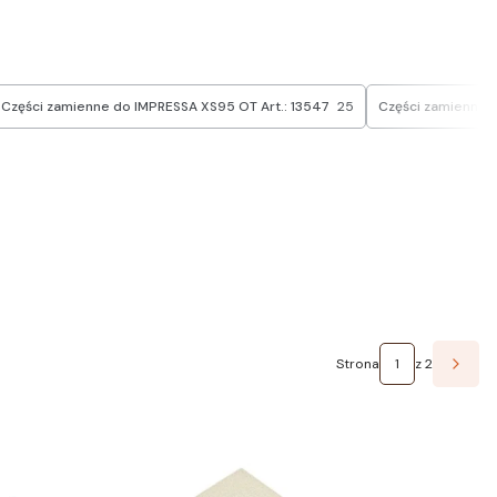
Części zamienne do IMPRESSA XS95 OT Art.: 13547
25
Części zamienne 
Strona
z 2
Nastę