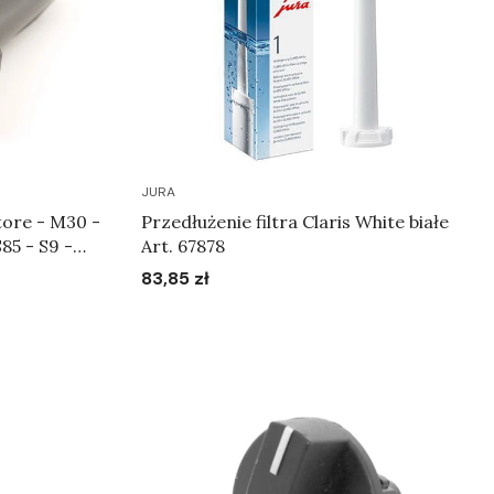
JURA
ore - M30 -
Przedłużenie filtra Claris White białe
S85 - S9 -
Art. 67878
0 - X95 -
83,85 zł
Cena
nik
Do koszyka