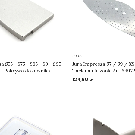
JURA
a S55 - S75 - S85 - S9 - S95
Jura Impressa S7 / S9 / XS
5 - Pokrywa dozownika
Tacka na filiżanki Art.6497
65165
124,60 zł
Cena
Do koszyka
Do koszyka