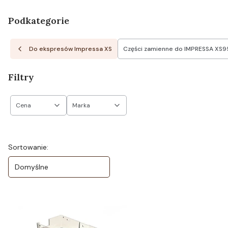
Podkategorie
Do ekspresów Impressa XS
Części zamienne do IMPRESSA XS95
Filtry
Cena
Marka
Koniec filtrów
Lista produktów
Sortowanie:
Domyślne