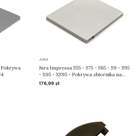
JURA
Jura Impressa S55 - S75 - S85 - S9 - S95
04
- X95 - XS95 - Pokrywa zbiornika na
ziarna kawy srebrna Art.64998
176,99 zł
Cena
Do koszyka