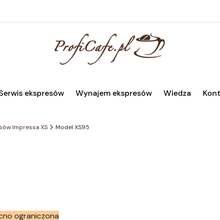
Serwis ekspresów
Wynajem ekspresów
Wiedza
Kont
sów Impressa XS
Model XS95
cno ograniczona