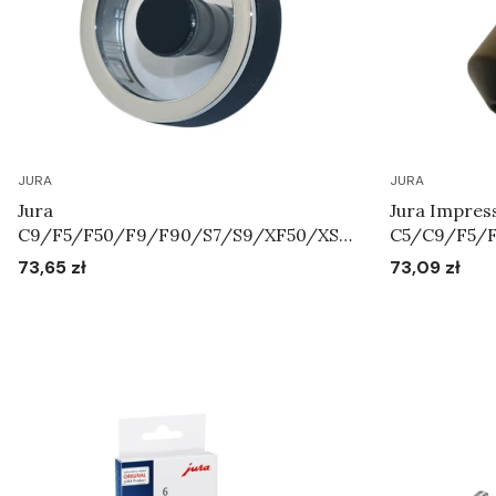
JURA
JURA
Jura
Jura Impres
C9/F5/F50/F9/F90/S7/S9/XF50/XS9
C5/C9/F5/
/XS90/XS95 - Pokrętło regulatora
XS9/XS90/XS
73,65 zł
73,09 zł
Cena
Cena
systemu mleka Art.72763
Do koszyka