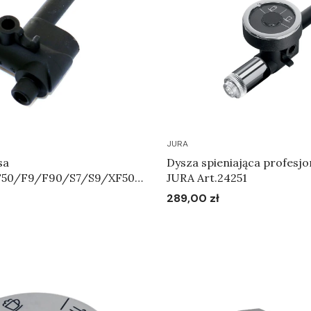
JURA
sa
Dysza spieniająca profesjo
F50/F9/F90/S7/S9/XF50/
JURA Art.24251
S95 - Korpus systemu
289,00 zł
Cena
4606
Do koszyka
Do koszyka