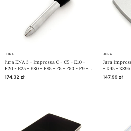
JURA
JURA
Jura ENA 3 - Impressa C - C5 - E10 -
Jura Impress
E20 - E25 - E80 - E85 - F5 - F50 - F9 -
- X95 - XS9
F90 - S7 - S9 - S85 - X90 - XF50 - XF70
srebrna Art.
174,32 zł
147,99 zł
Cena
Cena
- XS90 - XS95 - Końcówka do systemu
spieniającego Art.65642