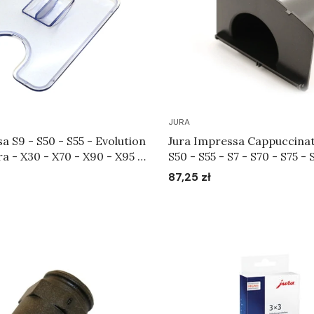
JURA
a S9 - S50 - S55 - Evolution
Jura Impressa Cappuccinat
ra - X30 - X70 - X90 - X95 -
S50 - S55 - S7 - S70 - S75 - 
- XS95 - Pokrywa chroniąca
S90 - S95 - Scala - X70 - X9
87,25 zł
Cena
58585
XS9 - XS90 - XS95 - Dozow
Art.59724
Do koszyka
Do koszyka