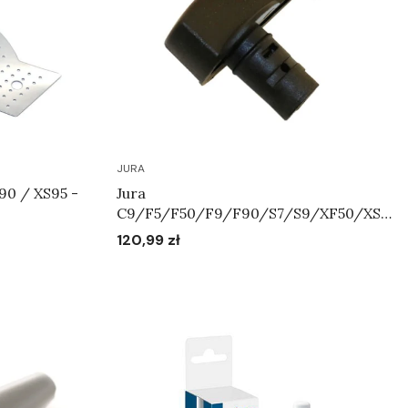
JURA
90 / XS95 -
Jura
2
C9/F5/F50/F9/F90/S7/S9/XF50/XS9
/XS90/XS95 - Przełącznik wyboru
120,99 zł
Cena
dyszy cappuccino Art.63604
Do koszyka