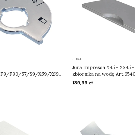
JURA
Jura Impressa X95 - XS95 - Pokrywa
/F9/F90/S7/S9/XS9/XS90
zbiornika na wodę Art.654
za ze skalą Art.64731
189,99 zł
Cena
Do koszyka
Do koszyka