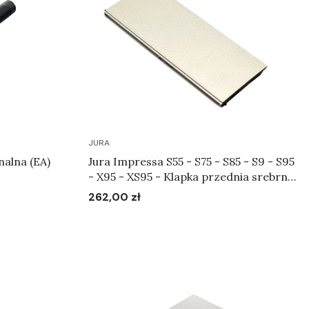
JURA
nalna (EA)
Jura Impressa S55 - S75 - S85 - S9 - S95
- X95 - XS95 - Klapka przednia srebrna
Art.65330
262,00 zł
Cena
Do koszyka