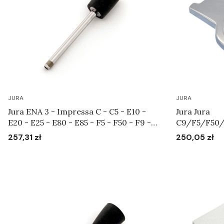
JURA
JURA
Jura ENA 3 - Impressa C - C5 - E10 -
Jura Jura
E20 - E25 - E80 - E85 - F5 - F50 - F9 -
C9/F5/F50
F90 - S7 - S9 - S85 - X90 - XF50 - XF70
/XS95 - Tarc
257,31 zł
250,05 zł
Cena
Cena
- XS90 - XS95 - Rurka do systemu
spieniającego Art.65641
Do koszyka