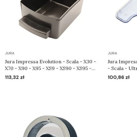
JURA
JURA
Jura Impressa Evolution - Scala - X30 -
Jura Impress
X70 - X90 - X95 - XS9 - XS90 - XS95 -
- Scala - Ult
Pojemnik na fusy Art. 59096
XS9 - XS90 
113,32 zł
100,86 zł
Cena
Cena
aromat Art.
Do koszyka