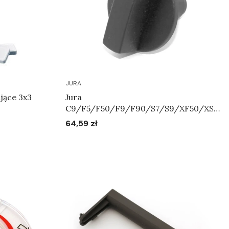
JURA
jące 3x3
Jura
C9/F5/F50/F9/F90/S7/S9/XF50/XS9
/XS90/XS95 - Pokrętło regulatora
64,59 zł
Cena
systemu mleka Art.71055
Do koszyka