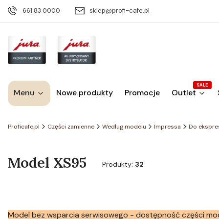
661 83 0000
sklep@profi-cafe.pl
SALE
Menu
Nowe produkty
Promocje
Outlet
Proficafe.pl
Części zamienne
Według modelu
Impressa
Do ekspre
Model XS95
Produkty:
32
Model bez wsparcia serwisowego - dostępność części mo