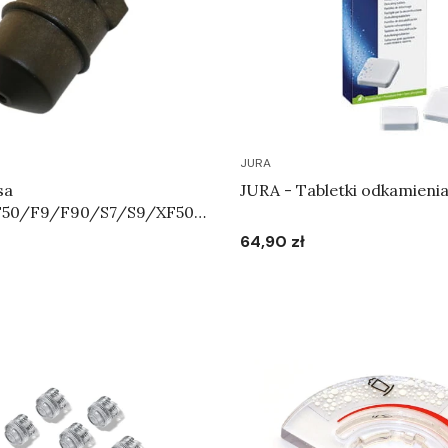
JURA
sa
JURA - Tabletki odkamienia
F50/F9/F90/S7/S9/XF50/
95 - Dysza Pary Art.63354
64,90 zł
Cena
Do koszyka
Do koszyka