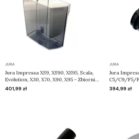
JURA
JURA
Jura Impressa XS9, XS90, XS95, Scala,
Jura Impres
Evolution, X30, X70, X90, X95 - Zbiornik
C5/C9/F5/
na wodę Art.62318
XS9/XS90/X
401,99 zł
394,99 zł
Cena
Cena
mleka Art.6
Do koszyka