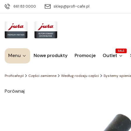
661 83 0000
sklep@profi-cafe.pl
SALE
Menu
Nowe produkty
Promocje
Outlet
Proficafe.pl
Części zamienne
Według rodzaju części
Systemy spienia
Porównaj