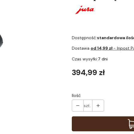
Dostępność:
standardowa iloś
Dostawa
od 14,99 zł
- Inpost 
Czas wysyłki:
7 dni
Cena
394,99 zł
Ilość
szt.