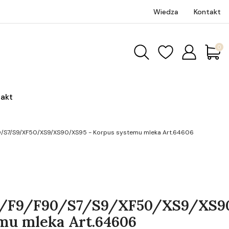
Wiedza
Kontakt
Produk
akt
/S7/S9/XF50/XS9/XS90/XS95 - Korpus systemu mleka Art.64606
/F9/F90/S7/S9/XF50/XS9/XS9
mu mleka Art.64606