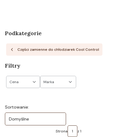
Podkategorie
Części zamienne do chłodziarek Cool Control
Filtry
Cena
Marka
Koniec filtrów
Lista produktów
Sortowanie:
Domyślne
Strona
z 1