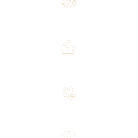
Free shipping on orders of 500 zł or more, and orders
shipped within 72 hours
Over 20 years of experience in the industry—a family-
owned business driven by passion
Lifetime Concierge Service with Every Jura Coffee
Machine You Purchase