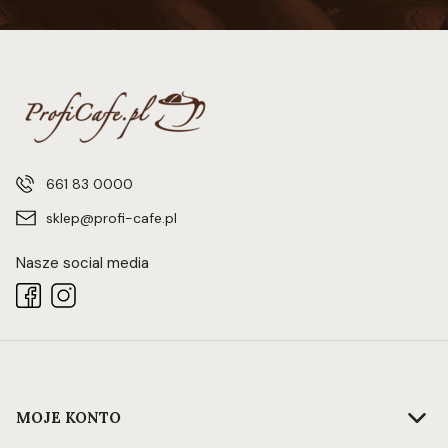
661 83 0000
sklep@profi-cafe.pl
Nasze social media
Linki w stopce
MOJE KONTO