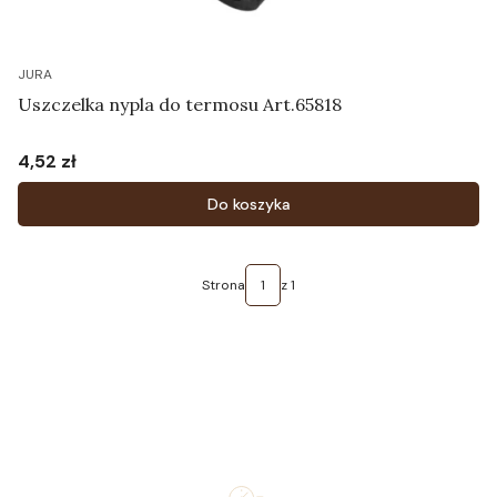
JURA
Uszczelka nypla do termosu Art.65818
4,52 zł
Cena
Do koszyka
Strona
z 1