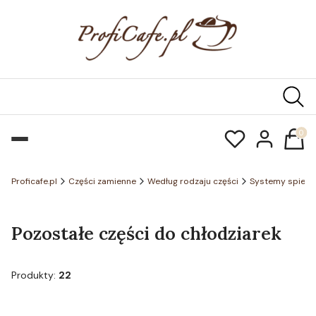
Produk
Proficafe.pl
Części zamienne
Według rodzaju części
Systemy spienia
Pozostałe części do chłodziarek
Produkty:
22