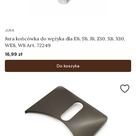
JURA
Jura końcówka do wężyka dla E8, S8, J8, Z10, X8, X10,
WE8, W8 Art. 72249
16,99 zł
Cena
Do koszyka