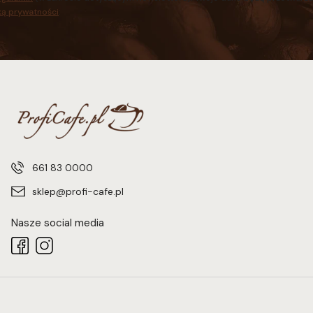
ką prywatności
.
661 83 0000
sklep@profi-cafe.pl
Nasze social media