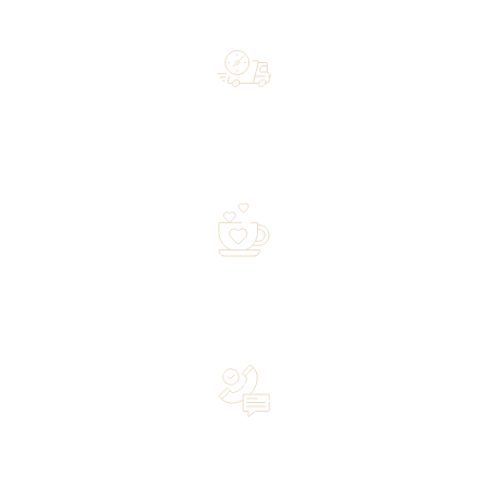
Free shipping on orders of 500 zł or more, and orders
shipped within 72 hours
Over 20 years of experience in the industry—a family-
owned business driven by passion
Lifetime Concierge Service with Every Jura Coffee
Machine You Purchase