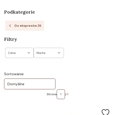
Podkategorie
Do ekspresów Z6
Filtry
Cena
Marka
Koniec filtrów
Lista produktów
Sortowanie:
Domyślne
Strona
z 1