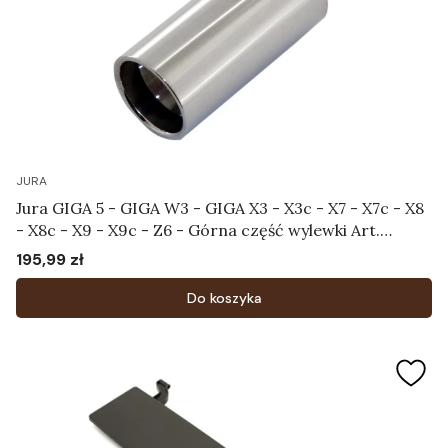
JURA
Jura GIGA 5 - GIGA W3 - GIGA X3 - X3c - X7 - X7c - X8
- X8c - X9 - X9c - Z6 - Górna część wylewki Art.
69909
195,99 zł
Cena
Do koszyka