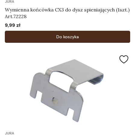
JURA
Wymienna końcówka CX3 do dysz spieniających (1szt.)
Art.72228
9,99 zł
Cena
Do koszyka
JURA