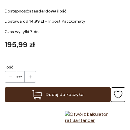
Dostępność:
standardowa ilość
Dostawa
od 14,99 zł
- Inpost Paczkomaty
Czas wysyłki:
7 dni
Cena
195,99 zł
Ilość
szt.
Dodaj do koszyka