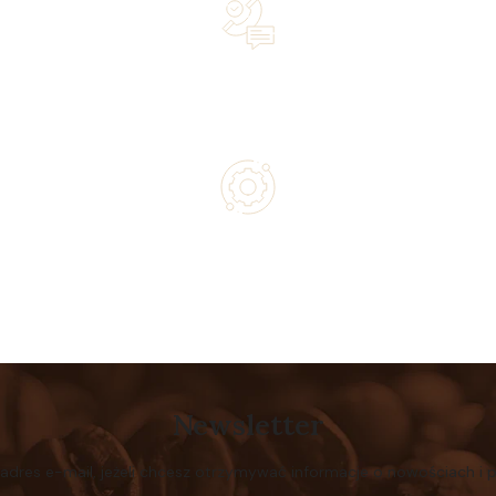
Lifetime Concierge Service with Every Jura Coffee
Machine You Purchase
Authorized service and technical support from experts
Newsletter
 adres e-mail, jeżeli chcesz otrzymywać informacje o nowościach i 