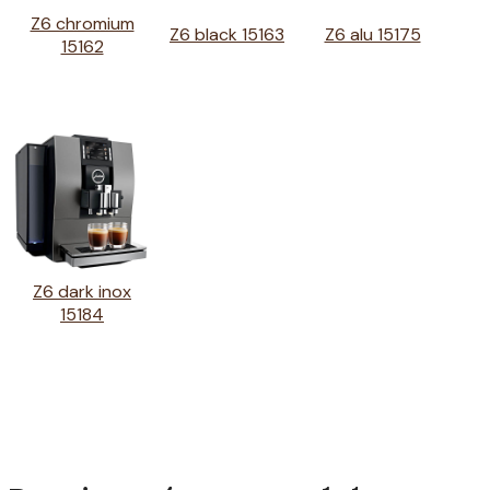
Z6 chromium
Z6 black 15163
Z6 alu 15175
15162
Z6 dark inox
15184