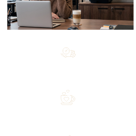
Free shipping on orders of 500 zł or more, and orders
shipped within 72 hours
Over 20 years of experience in the industry—a family-
owned business driven by passion