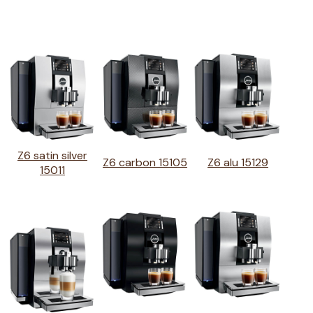
Z6 satin silver
Z6 carbon 15105
Z6 alu 15129
15011