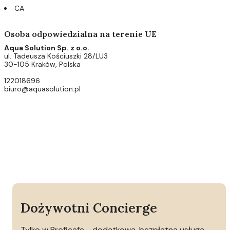
CA
Osoba odpowiedzialna na terenie UE
Aqua Solution Sp. z o.o.
ul. Tadeusza Kościuszki 28/LU3
30-105 Kraków, Polska
122018696
biuro@aquasolution.pl
Dożywotni Concierge
Tylko w Proficafe - dodatkowa, bezpłatna usługa