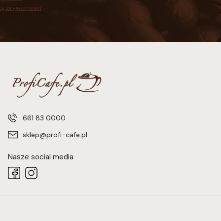
ką prywatności
.
661 83 0000
sklep@profi-cafe.pl
Nasze social media