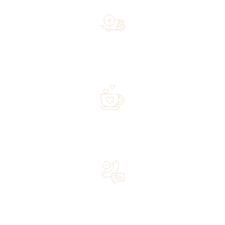
Free shipping on orders of 500 zł or more, and orders
shipped within 72 hours
Over 20 years of experience in the industry—a family-
owned business driven by passion
Lifetime Concierge Service with Every Jura Coffee
Machine You Purchase