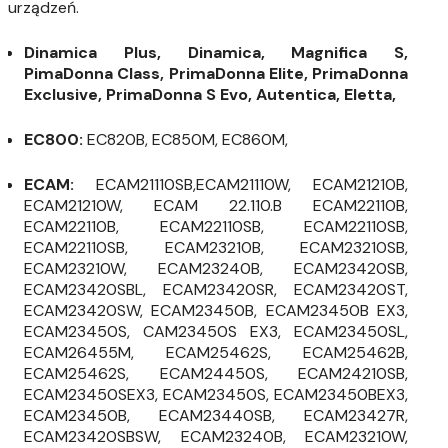
urządzeń.
Dinamica Plus, Dinamica, Magnifica S,
PimaDonna Class, PrimaDonna Elite, PrimaDonna
Exclusive, PrimaDonna S Evo, Autentica, Eletta,
EC800:
EC820B, EC850M, EC860M,
ECAM:
ECAM21110SB,ECAM21110W, ECAM21210B,
ECAM21210W, ECAM 22.110.B ECAM22110B,
ECAM22110B, ECAM22110SB, ECAM22110SB,
ECAM22110SB, ECAM23210B, ECAM23210SB,
ECAM23210W, ECAM23240B, ECAM23420SB,
ECAM23420SBL, ECAM23420SR, ECAM23420ST,
ECAM23420SW, ECAM23450B, ECAM23450B EX3,
ECAM23450S, CAM23450S EX3, ECAM23450SL,
ECAM26455M, ECAM25462S, ECAM25462B,
ECAM25462S, ECAM24450S, ECAM24210SB,
ECAM23450SEX3, ECAM23450S, ECAM23450BEX3,
ECAM23450B, ECAM23440SB, ECAM23427R,
ECAM23420SBSW, ECAM23240B, ECAM23210W,