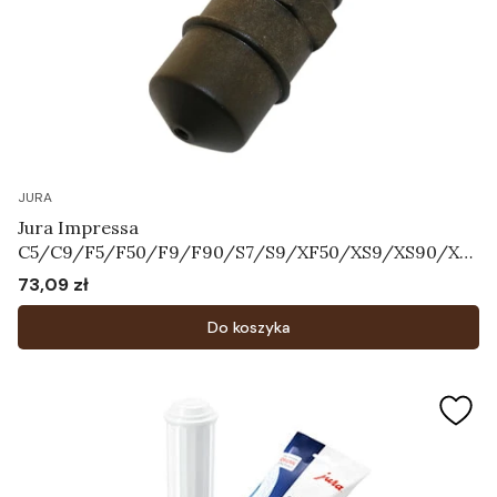
JURA
Jura Impressa
C5/C9/F5/F50/F9/F90/S7/S9/XF50/XS9/XS90/XS
95 - Dysza Pary Art.63354
73,09 zł
Cena
Do koszyka