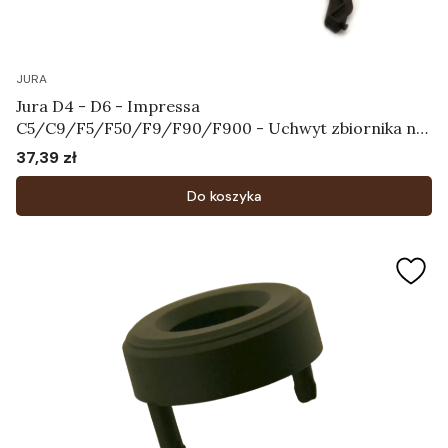
JURA
Jura D4 - D6 - Impressa
C5/C9/F5/F50/F9/F90/F900 - Uchwyt zbiornika na
wodę Art.61830
37,39 zł
Cena
Do koszyka