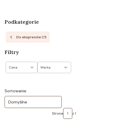
Podkategorie
Do ekspresów C5
Filtry
Cena
Marka
Koniec filtrów
Lista produktów
Sortowanie:
Domyślne
Strona
z 1