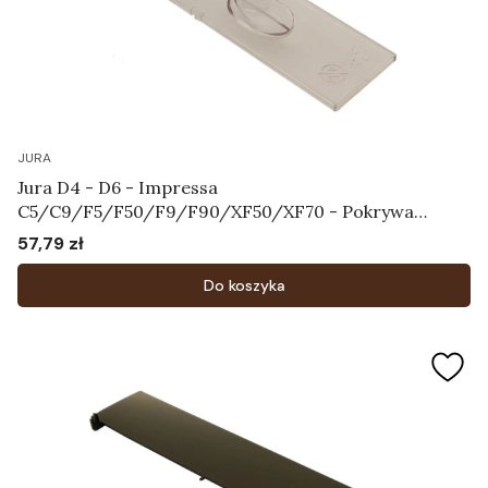
JURA
Jura D4 - D6 - Impressa
C5/C9/F5/F50/F9/F90/XF50/XF70 - Pokrywa
chroniąca aromat Art.64115
57,79 zł
Cena
Do koszyka