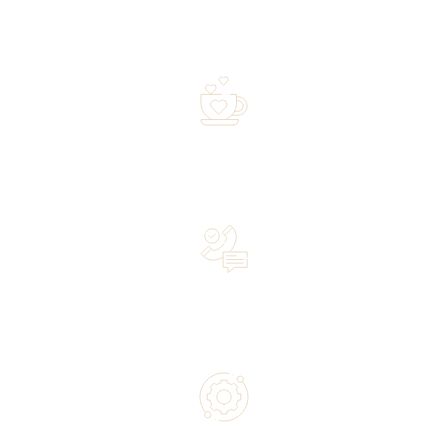
Free shipping on orders of 500 zł or more, and orders
shipped within 72 hours
Over 20 years of experience in the industry—a family-
owned business driven by passion
Lifetime Concierge Service with Every Jura Coffee
Machine You Purchase