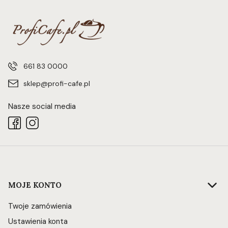
661 83 0000
sklep@profi-cafe.pl
Nasze social media
Linki w stopce
MOJE KONTO
Twoje zamówienia
Ustawienia konta