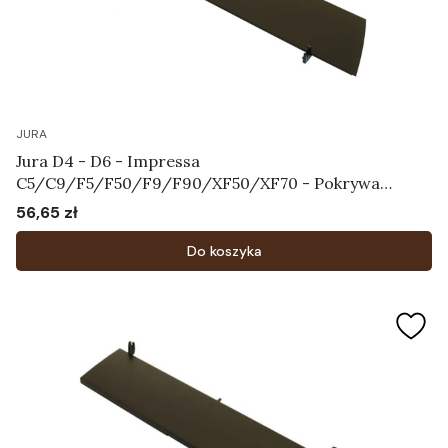
JURA
Jura D4 - D6 - Impressa
C5/C9/F5/F50/F9/F90/XF50/XF70 - Pokrywa
zbiornika na ziarna kawy Art.61827
56,65 zł
Cena
Do koszyka