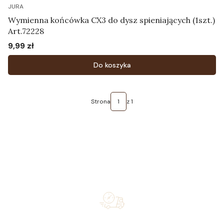
JURA
Wymienna końcówka CX3 do dysz spieniających (1szt.)
Art.72228
9,99 zł
Cena
Do koszyka
Strona
z 1