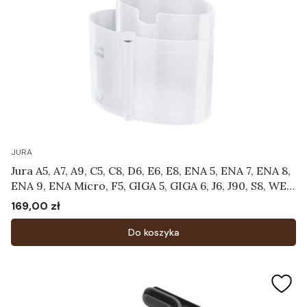
JURA
Jura A5, A7, A9, C5, C8, D6, E6, E8, ENA 5, ENA 7, ENA 8,
ENA 9, ENA Micro, F5, GIGA 5, GIGA 6, J6, J90, S8, WE8
- Pojemnik do czyszczenia systemu mlecznego
169,00 zł
Cena
Art.24219
Do koszyka