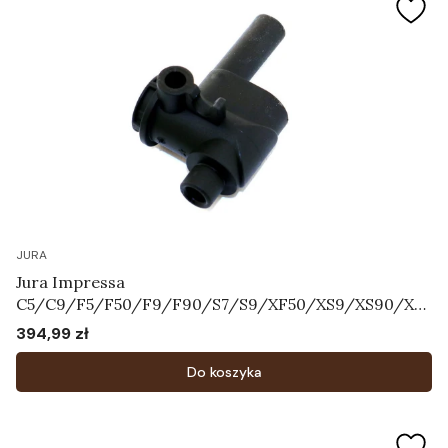
JURA
Jura Impressa
C5/C9/F5/F50/F9/F90/S7/S9/XF50/XS9/XS90/XS
95 - Korpus systemu mleka Art.64606
394,99 zł
Cena
Do koszyka