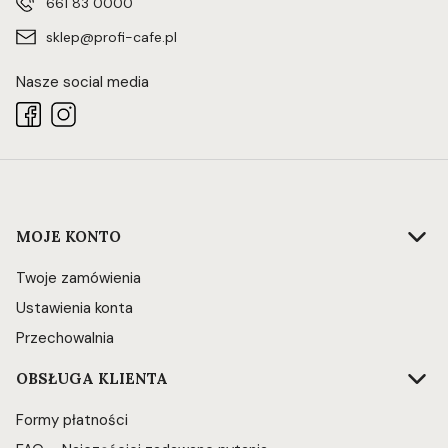
661 83 0000
sklep@profi-cafe.pl
Nasze social media
Linki w stopce
MOJE KONTO
Twoje zamówienia
Ustawienia konta
Przechowalnia
OBSŁUGA KLIENTA
Formy płatności