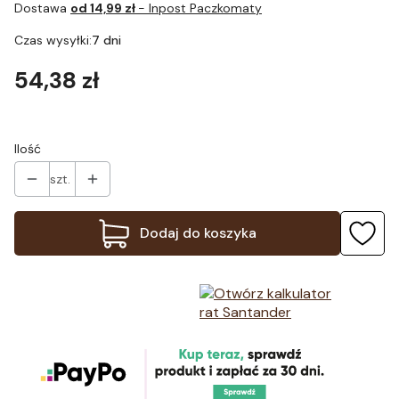
Dostawa
od 14,99 zł
- Inpost Paczkomaty
Czas wysyłki:
7 dni
Cena
54,38 zł
Ilość
szt.
Dodaj do koszyka