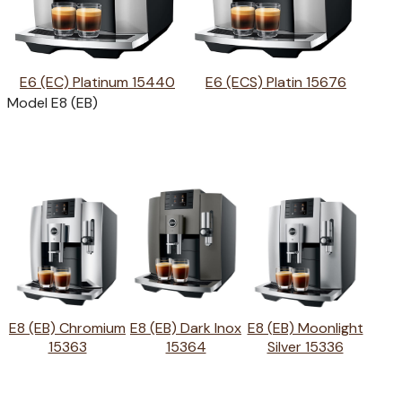
E6 (EC) Platinum 15440
E6 (ECS) Platin 15676
Model E8 (EB)
E8 (EB) Chromium
E8 (EB) Dark Inox
E8 (EB) Moonlight
15363
15364
Silver 15336