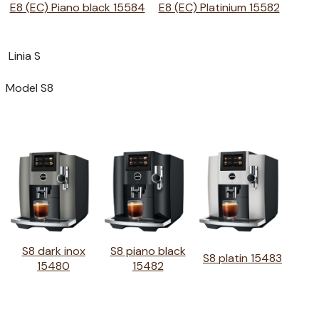
E8 (EC) Piano black 15584
E8 (EC) Platinium 15582
Linia S
Model S8
S8 dark inox
S8 piano black
S8 platin 15483
15480
15482