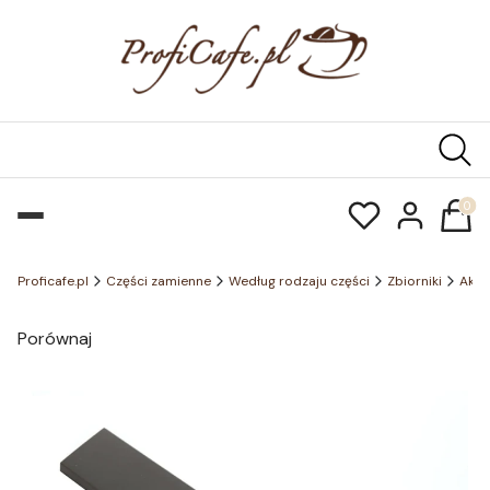
Produk
Proficafe.pl
Części zamienne
Według rodzaju części
Zbiorniki
Akce
Porównaj