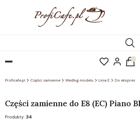
Produk
Proficafe.pl
Części zamienne
Według modelu
Linia E
Do ekspresó
Części zamienne do E8 (EC) Piano Bl
Produkty:
34