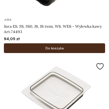
JURA
Jura E8, S8, S80, J8, J8 twin, W8, WE8 - Wylewka kawy
Art.74493
94,05 zł
Cena
Do koszyka