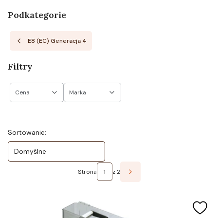
Podkategorie
E8 (EC) Generacja 4
Filtry
Cena
Marka
Koniec filtrów
Lista produktów
Sortowanie:
Domyślne
Strona
z 2
Następne produkty