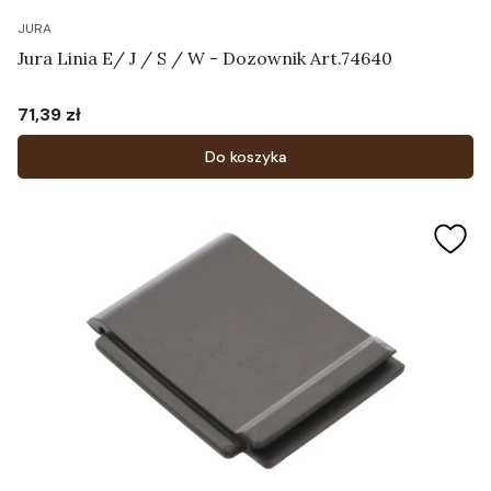
JURA
Jura Linia E/ J / S / W - Dozownik Art.74640
71,39 zł
Cena
Do koszyka