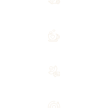
Free shipping on orders of 500 zł or more, and orders
shipped within 72 hours
Over 20 years of experience in the industry—a family-
owned business driven by passion
Lifetime Concierge Service with Every Jura Coffee
Machine You Purchase