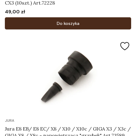
CX3 (10szt.) Art.72228
49,00 zł
Cena
Do koszyka
JURA
Jura E8 EB/ E8 EC/ X8 / X10 / X10c / GIGA X3 / X3c /
GIGA X8 / X8c - napowietrzacz "grzybek" Art.73589