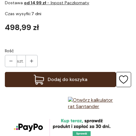
Dostawa
od 14,99 zł
- Inpost Paczkomaty
Czas wysyłki:
7 dni
Cena
498,99 zł
Ilość
szt.
Dodaj do koszyka