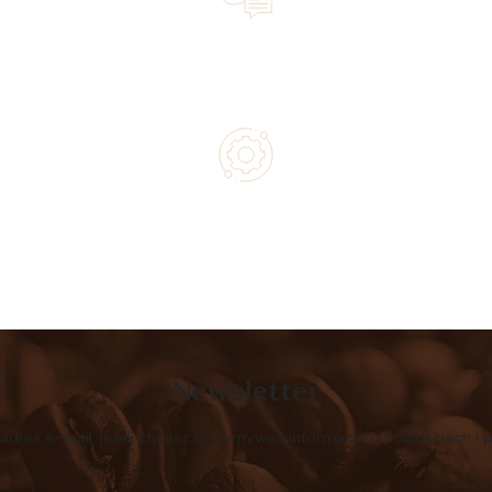
Lifetime Concierge Service with Every Jura Coffee
Machine You Purchase
Authorized service and technical support from experts
Newsletter
 adres e-mail, jeżeli chcesz otrzymywać informacje o nowościach i 