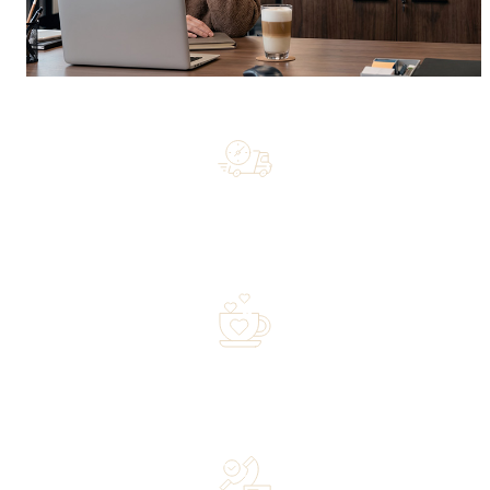
Free shipping on orders of 500 zł or more, and orders
shipped within 72 hours
Over 20 years of experience in the industry—a family-
owned business driven by passion