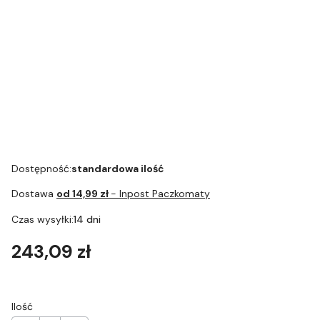
Jura
IMPRESSA X5
/ Z5 / Z7 -
Tacka na
filiżanki
Art.69049
Dostępność:
standardowa ilość
Dostawa
od 14,99 zł
- Inpost Paczkomaty
Czas wysyłki:
14 dni
Cena
243,09 zł
Ilość