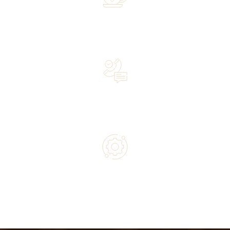
Over 20 years of experience in the industry—a family-
owned business driven by passion
Lifetime Concierge Service with Every Jura Coffee
Machine You Purchase
Authorized service and technical support from experts