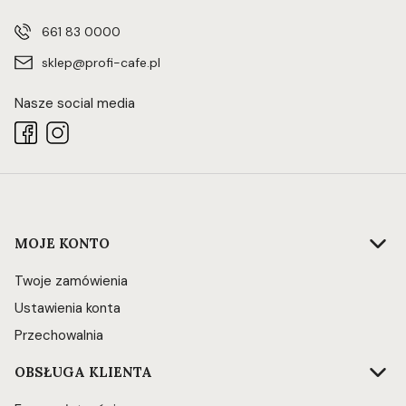
661 83 0000
sklep@profi-cafe.pl
Nasze social media
Linki w stopce
MOJE KONTO
Twoje zamówienia
Ustawienia konta
Przechowalnia
OBSŁUGA KLIENTA